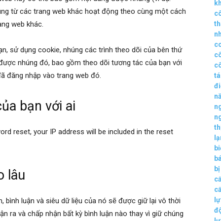
k
c nhúng từ các trang web khác hoạt động theo cùng một cách
c
rang web khác.
t
n
c
ạn, sử dụng cookie, nhúng các trình theo dõi của bên thứ
c
 được nhúng đó, bao gồm theo dõi tương tác của bạn với
c
đã đăng nhập vào trang web đó.
t
đ
n
của bạn với ai
n
n
th
rd reset, your IP address will be included in the reset
lạ
b
b
bị
o lâu
c
c
lự
n, bình luận và siêu dữ liệu của nó sẽ được giữ lại vô thời
đ
ận ra và chấp nhận bất kỳ bình luận nào thay vì giữ chúng
lự