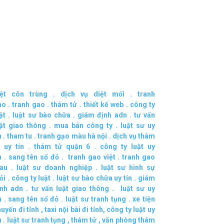
iệt côn trùng
.
dịch vụ diệt mối
.
tranh
ao
.
tranh gao
.
thám tử
.
thiết kế web
.
công ty
ật
.
luật sư bào chữa
.
giám định adn
.
tư vấn
uật giao thông
.
mua bán công ty
.
luật sư uy
n
.
tham tu
.
tranh gạo màu hà nội
.
dịch vụ thám
 uy tín
.
thám tử quận 6
.
công ty luật uy
n
.
sang tên sổ đỏ
.
tranh gao việt
.
tranh gao
au
.
luật sư doanh nghiệp
.
luật sư hình sự
ỏi
.
công ty luật
.
luật sư bào chữa uy tín
.
giám
ịnh adn
.
tư vấn luật giao thông
.
luật sư uy
n
.
sang tên sổ đỏ
.
luật sư tranh tụng
.
xe tiện
uyến đi tỉnh
,
taxi nội bài đi tỉnh
,
công ty luật uy
n
.
luật sư tranh tụng
,
thám tử
,
văn phòng thám