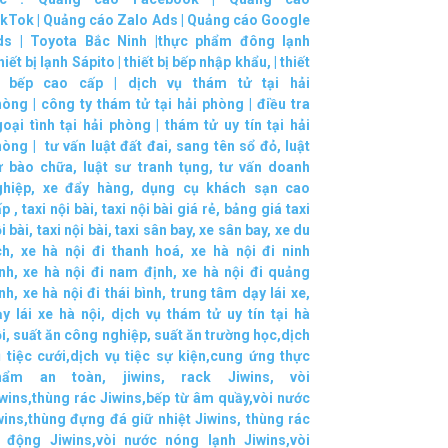
ikTok
|
Quảng cáo Zalo Ads
|
Quảng cáo Google
ds
|
Toyota Bắc Ninh |
thực phẩm đông lạnh
hiết bị lạnh Sápito
|
thiết bị bếp nhập khẩu
, |
thiết
ị bếp cao cấp
|
dịch vụ thám tử tại hải
hòng
|
công ty thám tử tại hải phòng
|
điều tra
oại tình tại hải phòng
|
thám tử uy tín tại hải
hòng
|
tư vấn luật đất đai
,
sang tên sổ đỏ
,
luật
ư bào chữa
,
luật sư tranh tụng
,
tư vấn doanh
ghiệp
,
xe đẩy hàng
,
dụng cụ khách sạn cao
ấp
,
taxi nội bài
,
taxi nội bài giá rẻ
,
bảng giá taxi
i bài
,
taxi nội bài
,
taxi sân bay
,
xe sân bay
,
xe du
ch
,
xe hà nội đi thanh hoá
,
xe hà nội đi ninh
nh
,
xe hà nội đi nam định
,
xe hà nội đi quảng
nh
,
xe hà nội đi thái bình
,
trung tâm dạy lái xe
,
y lái xe hà nội
,
dịch vụ thám tử uy tín tại hà
i
,
suất ăn công nghiệp
,
suất ăn trường học
,
dịch
 tiệc cưới
,
dịch vụ tiệc sự kiện
,
cung ứng thực
hẩm an toàn
,
jiwins
,
rack Jiwins
,
vòi
wins
,
thùng rác Jiwins
,
bếp từ âm quầy
,
vòi nước
wins
,
thùng đựng đá giữ nhiệt Jiwins
,
thùng rác
i động Jiwins
,
vòi nước nóng lạnh Jiwins
,
vòi