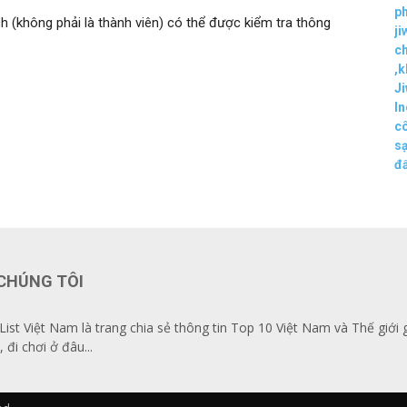
p
h (không phải là thành viên) có thể được kiểm tra thông
ji
ch
,
k
Ji
In
c
s
đẩ
CHÚNG TÔI
List Việt Nam là trang chia sẻ thông tin Top 10 Việt Nam và Thế giới 
, đi chơi ở đâu...