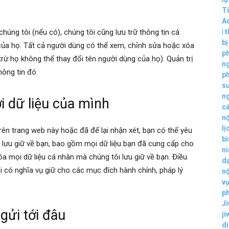
T
A
húng tôi (nếu có), chúng tôi cũng lưu trữ thông tin cá
|
t
b
ủa họ. Tất cả người dùng có thể xem, chỉnh sửa hoặc xóa
p
trừ họ không thể thay đổi tên người dùng của họ). Quản trị
ng
ông tin đó.
p
s
n
i dữ liệu của mình
c
nộ
lị
rên trang web này hoặc đã để lại nhận xét, bạn có thể yêu
bì
i lưu giữ về bạn, bao gồm mọi dữ liệu bạn đã cung cấp cho
ni
óa mọi dữ liệu cá nhân mà chúng tôi lưu giữ về bạn. Điều
dạ
i có nghĩa vụ giữ cho các mục đích hành chính, pháp lý
nộ
vụ
p
Ji
gửi tới đâu
ji
d