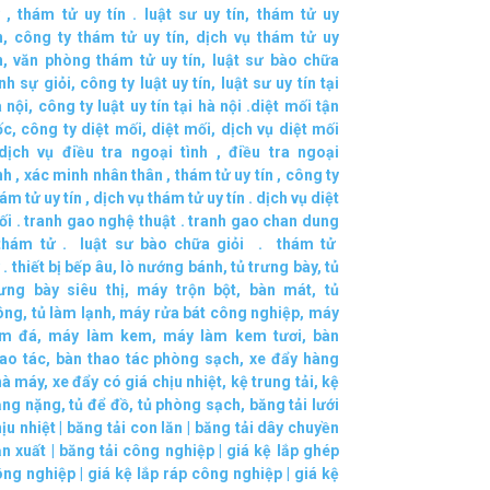
,
thám tử uy tín .
luật sư uy tín
,
thám tử uy
n
,
công ty thám tử uy tín
,
dịch vụ thám tử uy
n
,
văn phòng thám tử uy tín
,
luật sư bào chữa
nh sự giỏi
,
công ty luật uy tín
,
luật sư uy tín tại
 nội
,
công ty luật uy tín tại hà nội
.
diệt mối tận
ốc
,
công ty diệt mối
,
diệt mối
,
dịch vụ diệt mối
dịch vụ điều tra ngoại tình
,
điều tra ngoại
nh
,
xác minh nhân thân
,
thám tử uy tín
,
công ty
ám tử uy tín
,
dịch vụ thám tử uy tín
.
dịch vụ diệt
ối
.
tranh gao nghệ thuật
.
tranh gao chan dung
thám tử
.
luật sư bào chữa giỏi
.
thám tử
.
thiết bị bếp âu
,
lò nướng bánh
,
tủ trưng bày
,
tủ
rưng bày siêu thị
,
máy trộn bột
,
bàn mát
,
tủ
ông
,
tủ làm lạnh
,
máy rửa bát công nghiệp
,
máy
àm đá
,
máy làm kem
,
máy làm kem tươi
,
bàn
ao tác
,
bàn thao tác phòng sạch
,
xe đẩy hàng
hà máy
,
xe đẩy có giá chịu nhiệt
,
kệ trung tải
,
kệ
ạng nặng
,
tủ để đồ
,
tủ phòng sạch
,
băng tải lưới
ịu nhiệt
|
băng tải con lăn
|
băng tải dây chuyền
ản xuất
|
băng tải công nghiệp
|
giá kệ lắp ghép
ông nghiệp
|
giá kệ lắp ráp công nghiệp
|
giá kệ