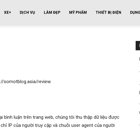
XE+
DỊCH VỤ
LÀM ĐẸP
MỸ PHẨM
THIẾT BỊ ĐIỆN
DỤNG
p://somotblog.asia/review.
ại bình luận trên trang web, chúng tôi thu thập dữ liệu được
a chỉ IP của người truy cập và chuỗi user agent của người