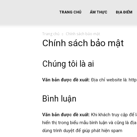
top
TRANG CHỦ
ẨM THỰC
ĐỊA ĐIỂM
Trang chủ
Chính sách bảo mật
list
Chính sách bảo mật
vietnam
Chúng tôi là ai
Văn bản được đề xuất:
Địa chỉ website là: htt
Bình luận
Văn bản được đề xuất:
Khi khách truy cập để l
hiển thị trong biểu mẫu bình luận và cũng là đị
dùng trình duyệt để giúp phát hiện spam