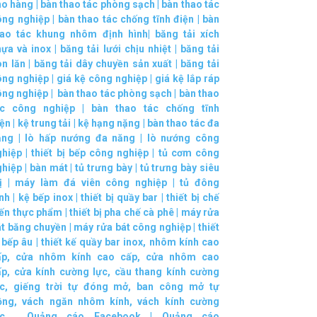
ho hàng
|
bàn thao tác phòng sạch
|
bàn thao tác
ông nghiệp
|
bàn thao tác chống tĩnh điện
|
bàn
hao tác khung nhôm định hình
|
băng tải xích
hựa và inox
|
băng tải lưới chịu nhiệt
|
băng tải
on lăn
|
băng tải dây chuyền sản xuất
|
băng tải
ông nghiệp
|
giá kệ công nghiệp
|
giá kệ lắp ráp
ông nghiệp
|
bàn thao tác phòng sạch
|
bàn thao
ác công nghiệp
|
bàn thao tác chống tĩnh
iện
|
kệ trung tải
|
kệ hạng nặng
|
bàn thao tác đa
ăng
|
lò hấp nướng đa năng
|
lò nướng công
ghiệp
|
thiết bị bếp công nghiệp
|
tủ cơm công
ghiệp
|
bàn mát
|
tủ trưng bày
|
tủ trưng bày siêu
ị
|
máy làm đá viên công nghiệp
|
tủ đông
nh
|
kệ bếp inox
|
thiết bị quầy bar
|
thiết bị chế
iến thực phẩm
|
thiết bị pha chế cà phê
|
máy rửa
át băng chuyền
|
máy rửa bát công nghiệp
|
thiết
 bếp âu
|
thiết kế quầy bar inox
,
nhôm kính cao
ấp
,
cửa nhôm kính cao cấp
,
cửa nhôm cao
ấp
,
cửa kính cường lực
,
cầu thang kính cường
c
,
giếng trời tự đóng mở
,
ban công mở tự
ộng
,
vách ngăn nhôm kính
,
vách kính cường
c
.
Quảng cáo Facebook
|
Quảng cáo