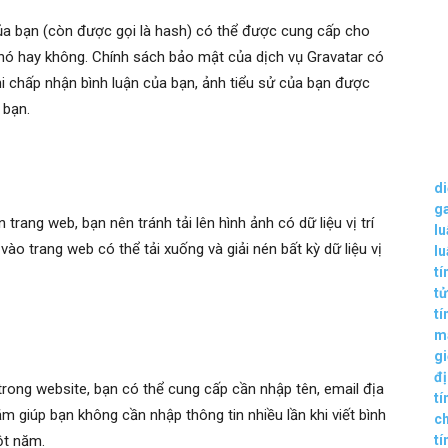
ủa bạn (còn được gọi là hash) có thể được cung cấp cho
nó hay không. Chính sách bảo mật của dịch vụ Gravatar có
khi chấp nhận bình luận của bạn, ảnh tiểu sử của bạn được
 bạn.
d
g
 trang web, bạn nên tránh tải lên hình ảnh có dữ liệu vị trí
lu
o trang web có thể tải xuống và giải nén bất kỳ dữ liệu vị
l
tí
tử
tí
m
gi
đ
 trong website, bạn có thể cung cấp cần nhập tên, email địa
tí
m giúp bạn không cần nhập thông tin nhiều lần khi viết bình
ch
ột năm.
tí