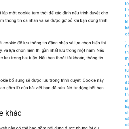
tử
tí
t lập một cookie tạm thời để xác định nếu trình duyệt cho
tí
m thông tin cá nhân và sẽ được gỡ bỏ khi bạn đóng trình
hì
hà
g
.
ài cookie để lưu thông tin đăng nhập và lựa chọn hiển thị.
tì
y, và lựa chọn hiển thị gần nhất lưu trong một năm. Nếu
th
 lưu trong hai tuần. Nếu bạn thoát tài khoản, thông tin
m
.
tư
t
okie bổ sung sẽ được lưu trong trình duyệt. Cookie này
đ
bao gồm ID của bài viết bạn đã sửa. Nó tự động hết hạn
l
th
n
h
e khác
ch
s
c
g web này có thể bao gồm nội dung được nhúng (ví dụ: