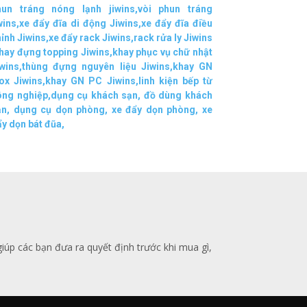
hun tráng nóng lạnh jiwins
,
vòi phun tráng
wins
,
xe đẩy đĩa di động Jiwins,
xe đẩy đĩa điều
ỉnh Jiwins
,
xe đẩy rack Jiwins
,
rack rửa ly Jiwins
hay đựng topping Jiwins
,
khay phục vụ chữ nhật
wins
,
thùng đựng nguyên liệu Jiwins
,
khay GN
ox Jiwins
,
khay GN PC Jiwins
,
linh kiện bếp từ
ông nghiệp
,
dụng cụ khách sạn
,
đồ dùng khách
ạn
,
dụng cụ dọn phòng
,
xe đẩy dọn phòng
,
xe
y dọn bát đũa
,
giúp các bạn đưa ra quyết định trước khi mua gì,