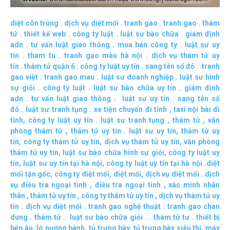
diệt côn trùng
.
dịch vụ diệt mối
.
tranh gao
.
tranh gao
.
thám
tử
.
thiết kế web
.
công ty luật
.
luật sư bào chữa
.
giám định
adn
.
tư vấn luật giao thông
.
mua bán công ty
.
luật sư uy
tín
.
tham tu
.
tranh gạo màu hà nội
.
dịch vụ thám tử uy
tín
.
thám tử quận 6
.
công ty luật uy tín
.
sang tên sổ đỏ
.
tranh
gao việt
.
tranh gao mau
.
luật sư doanh nghiệp
.
luật sư hình
sự giỏi
.
công ty luật
.
luật sư bào chữa uy tín
.
giám định
adn
.
tư vấn luật giao thông
.
luật sư uy tín
.
sang tên sổ
đỏ
.
luật sư tranh tụng
.
xe tiện chuyến đi tỉnh
,
taxi nội bài đi
tỉnh
,
công ty luật uy tín
.
luật sư tranh tụng
,
thám tử
,
văn
phòng thám tử
,
thám tử uy tín .
luật sư uy tín
,
thám tử uy
tín
,
công ty thám tử uy tín
,
dịch vụ thám tử uy tín
,
văn phòng
thám tử uy tín
,
luật sư bào chữa hình sự giỏi
,
công ty luật uy
tín
,
luật sư uy tín tại hà nội
,
công ty luật uy tín tại hà nội
.
diệt
mối tận gốc
,
công ty diệt mối
,
diệt mối
,
dịch vụ diệt mối
.
dịch
vụ điều tra ngoại tình
,
điều tra ngoại tình
,
xác minh nhân
thân
,
thám tử uy tín
,
công ty thám tử uy tín
,
dịch vụ thám tử uy
tín
.
dịch vụ diệt mối
.
tranh gao nghệ thuật
.
tranh gao chan
dung
.
thám tử
.
luật sư bào chữa giỏi
.
thám tử tư
.
thiết bị
bếp âu
,
lò nướng bánh
,
tủ trưng bày
,
tủ trưng bày siêu thị
,
máy