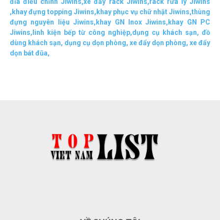
đĩa điều chỉnh Jiwins
,
xe đẩy rack Jiwins
,
rack rửa ly Jiwins
,
khay đựng topping Jiwins
,
khay phục vụ chữ nhật Jiwins
,
thùng
đựng nguyên liệu Jiwins
,
khay GN Inox Jiwins
,
khay GN PC
Jiwins
,
linh kiện bếp từ công nghiệp
,
dụng cụ khách sạn
,
đồ
dùng khách sạn
,
dụng cụ dọn phòng
,
xe đẩy dọn phòng
,
xe đẩy
dọn bát đũa
,