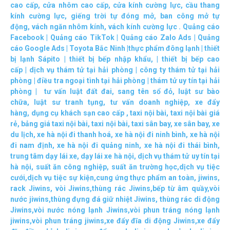
cao cấp
,
cửa nhôm cao cấp
,
cửa kính cường lực
,
cầu thang
kính cường lực
,
giếng trời tự đóng mở
,
ban công mở tự
động
,
vách ngăn nhôm kính
,
vách kính cường lực
.
Quảng cáo
Facebook
|
Quảng cáo TikTok
|
Quảng cáo Zalo Ads
|
Quảng
cáo Google Ads
|
Toyota Bắc Ninh |
thực phẩm đông lạnh
|
thiết
bị lạnh Sápito
|
thiết bị bếp nhập khẩu
, |
thiết bị bếp cao
cấp
|
dịch vụ thám tử tại hải phòng
|
công ty thám tử tại hải
phòng
|
điều tra ngoại tình tại hải phòng
|
thám tử uy tín tại hải
phòng
|
tư vấn luật đất đai
,
sang tên sổ đỏ
,
luật sư bào
chữa
,
luật sư tranh tụng
,
tư vấn doanh nghiệp
,
xe đẩy
hàng
,
dụng cụ khách sạn cao cấp
,
taxi nội bài
,
taxi nội bài giá
rẻ
,
bảng giá taxi nội bài
,
taxi nội bài
,
taxi sân bay
,
xe sân bay
,
xe
du lịch
,
xe hà nội đi thanh hoá
,
xe hà nội đi ninh bình
,
xe hà nội
đi nam định
,
xe hà nội đi quảng ninh
,
xe hà nội đi thái bình
,
trung tâm dạy lái xe
,
dạy lái xe hà nội
,
dịch vụ thám tử uy tín tại
hà nội
,
suất ăn công nghiệp
,
suất ăn trường học
,
dịch vụ tiệc
cưới
,
dịch vụ tiệc sự kiện
,
cung ứng thực phẩm an toàn
,
jiwins
,
rack Jiwins
,
vòi Jiwins
,
thùng rác Jiwins
,
bếp từ âm quầy
,
vòi
nước jiwins
,
thùng đựng đá giữ nhiệt Jiwins
,
thùng rác di động
Jiwins
,
vòi nước nóng lạnh Jiwins
,
vòi phun tráng nóng lạnh
jiwins
,
vòi phun tráng jiwins
,
xe đẩy đĩa di động Jiwins,
xe đẩy