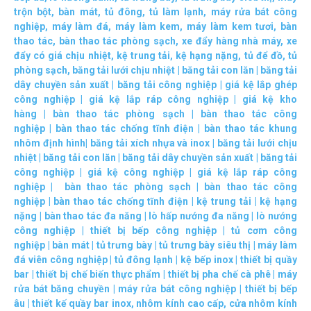
trộn bột
,
bàn mát
,
tủ đông
,
tủ làm lạnh
,
máy rửa bát công
nghiệp
,
máy làm đá
,
máy làm kem
,
máy làm kem tươi
,
bàn
thao tác
,
bàn thao tác phòng sạch
,
xe đẩy hàng nhà máy
,
xe
đẩy có giá chịu nhiệt
,
kệ trung tải
,
kệ hạng nặng
,
tủ để đồ
,
tủ
phòng sạch
,
băng tải lưới chịu nhiệt
|
băng tải con lăn
|
băng tải
dây chuyền sản xuất
|
băng tải công nghiệp
|
giá kệ lắp ghép
công nghiệp
|
giá kệ lắp ráp công nghiệp
|
giá kệ kho
hàng
|
bàn thao tác phòng sạch
|
bàn thao tác công
nghiệp
|
bàn thao tác chống tĩnh điện
|
bàn thao tác khung
nhôm định hình
|
băng tải xích nhựa và inox
|
băng tải lưới chịu
nhiệt
|
băng tải con lăn
|
băng tải dây chuyền sản xuất
|
băng tải
công nghiệp
|
giá kệ công nghiệp
|
giá kệ lắp ráp công
nghiệp
|
bàn thao tác phòng sạch
|
bàn thao tác công
nghiệp
|
bàn thao tác chống tĩnh điện
|
kệ trung tải
|
kệ hạng
nặng
|
bàn thao tác đa năng
|
lò hấp nướng đa năng
|
lò nướng
công nghiệp
|
thiết bị bếp công nghiệp
|
tủ cơm công
nghiệp
|
bàn mát
|
tủ trưng bày
|
tủ trưng bày siêu thị
|
máy làm
đá viên công nghiệp
|
tủ đông lạnh
|
kệ bếp inox
|
thiết bị quầy
bar
|
thiết bị chế biến thực phẩm
|
thiết bị pha chế cà phê
|
máy
rửa bát băng chuyền
|
máy rửa bát công nghiệp
|
thiết bị bếp
âu
|
thiết kế quầy bar inox
,
nhôm kính cao cấp
,
cửa nhôm kính