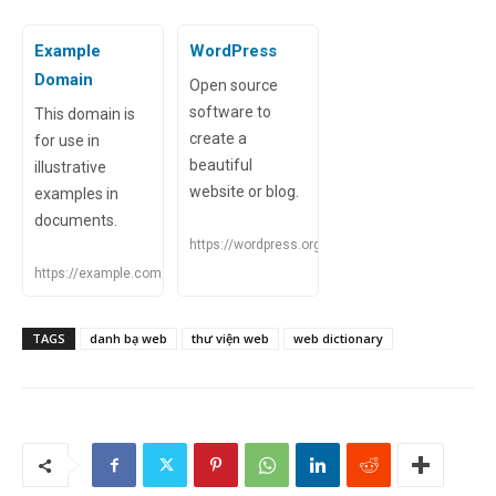
Example
WordPress
Domain
Open source
software to
This domain is
create a
for use in
beautiful
illustrative
website or blog.
examples in
documents.
https://wordpress.org
https://example.com
TAGS
danh bạ web
thư viện web
web dictionary