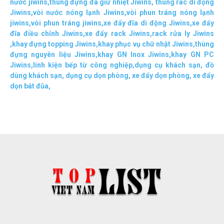
nước jiwins
,
thùng đựng đá giữ nhiệt Jiwins
,
thùng rác di động
Jiwins
,
vòi nước nóng lạnh Jiwins
,
vòi phun tráng nóng lạnh
jiwins
,
vòi phun tráng jiwins
,
xe đẩy đĩa di động Jiwins,
xe đẩy
đĩa điều chỉnh Jiwins
,
xe đẩy rack Jiwins
,
rack rửa ly Jiwins
,
khay đựng topping Jiwins
,
khay phục vụ chữ nhật Jiwins
,
thùng
đựng nguyên liệu Jiwins
,
khay GN Inox Jiwins
,
khay GN PC
Jiwins
,
linh kiện bếp từ công nghiệp
,
dụng cụ khách sạn
,
đồ
dùng khách sạn
,
dụng cụ dọn phòng
,
xe đẩy dọn phòng
,
xe đẩy
dọn bát đũa
,