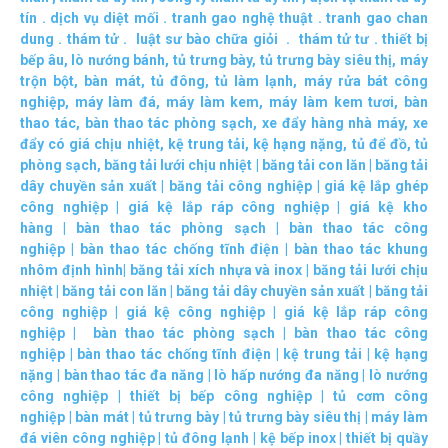
tín
.
dịch vụ diệt mối
.
tranh gao nghệ thuật
.
tranh gao chan
dung
.
thám tử
.
luật sư bào chữa giỏi
.
thám tử tư
.
thiết bị
bếp âu
,
lò nướng bánh
,
tủ trưng bày
,
tủ trưng bày siêu thị
,
máy
trộn bột
,
bàn mát
,
tủ đông
,
tủ làm lạnh
,
máy rửa bát công
nghiệp
,
máy làm đá
,
máy làm kem
,
máy làm kem tươi
,
bàn
thao tác
,
bàn thao tác phòng sạch
,
xe đẩy hàng nhà máy
,
xe
đẩy có giá chịu nhiệt
,
kệ trung tải
,
kệ hạng nặng
,
tủ để đồ
,
tủ
phòng sạch
,
băng tải lưới chịu nhiệt
|
băng tải con lăn
|
băng tải
dây chuyền sản xuất
|
băng tải công nghiệp
|
giá kệ lắp ghép
công nghiệp
|
giá kệ lắp ráp công nghiệp
|
giá kệ kho
hàng
|
bàn thao tác phòng sạch
|
bàn thao tác công
nghiệp
|
bàn thao tác chống tĩnh điện
|
bàn thao tác khung
nhôm định hình
|
băng tải xích nhựa và inox
|
băng tải lưới chịu
nhiệt
|
băng tải con lăn
|
băng tải dây chuyền sản xuất
|
băng tải
công nghiệp
|
giá kệ công nghiệp
|
giá kệ lắp ráp công
nghiệp
|
bàn thao tác phòng sạch
|
bàn thao tác công
nghiệp
|
bàn thao tác chống tĩnh điện
|
kệ trung tải
|
kệ hạng
nặng
|
bàn thao tác đa năng
|
lò hấp nướng đa năng
|
lò nướng
công nghiệp
|
thiết bị bếp công nghiệp
|
tủ cơm công
nghiệp
|
bàn mát
|
tủ trưng bày
|
tủ trưng bày siêu thị
|
máy làm
đá viên công nghiệp
|
tủ đông lạnh
|
kệ bếp inox
|
thiết bị quầy