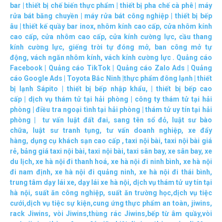
bar
|
thiết bị chế biến thực phẩm
|
thiết bị pha chế cà phê
|
máy
rửa bát băng chuyền
|
máy rửa bát công nghiệp
|
thiết bị bếp
âu
|
thiết kế quầy bar inox
,
nhôm kính cao cấp
,
cửa nhôm kính
cao cấp
,
cửa nhôm cao cấp
,
cửa kính cường lực
,
cầu thang
kính cường lực
,
giếng trời tự đóng mở
,
ban công mở tự
động
,
vách ngăn nhôm kính
,
vách kính cường lực
.
Quảng cáo
Facebook
|
Quảng cáo TikTok
|
Quảng cáo Zalo Ads
|
Quảng
cáo Google Ads
|
Toyota Bắc Ninh |
thực phẩm đông lạnh
|
thiết
bị lạnh Sápito
|
thiết bị bếp nhập khẩu
, |
thiết bị bếp cao
cấp
|
dịch vụ thám tử tại hải phòng
|
công ty thám tử tại hải
phòng
|
điều tra ngoại tình tại hải phòng
|
thám tử uy tín tại hải
phòng
|
tư vấn luật đất đai
,
sang tên sổ đỏ
,
luật sư bào
chữa
,
luật sư tranh tụng
,
tư vấn doanh nghiệp
,
xe đẩy
hàng
,
dụng cụ khách sạn cao cấp
,
taxi nội bài
,
taxi nội bài giá
rẻ
,
bảng giá taxi nội bài
,
taxi nội bài
,
taxi sân bay
,
xe sân bay
,
xe
du lịch
,
xe hà nội đi thanh hoá
,
xe hà nội đi ninh bình
,
xe hà nội
đi nam định
,
xe hà nội đi quảng ninh
,
xe hà nội đi thái bình
,
trung tâm dạy lái xe
,
dạy lái xe hà nội
,
dịch vụ thám tử uy tín tại
hà nội
,
suất ăn công nghiệp
,
suất ăn trường học
,
dịch vụ tiệc
cưới
,
dịch vụ tiệc sự kiện
,
cung ứng thực phẩm an toàn
,
jiwins
,
rack Jiwins
,
vòi Jiwins
,
thùng rác Jiwins
,
bếp từ âm quầy
,
vòi