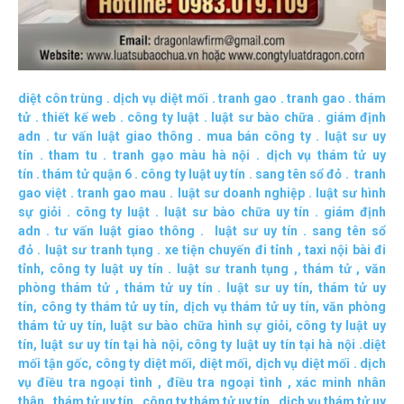
diệt côn trùng
.
dịch vụ diệt mối
.
tranh gao
.
tranh gao
.
thám
tử
.
thiết kế web
.
công ty luật
.
luật sư bào chữa
.
giám định
adn
.
tư vấn luật giao thông
.
mua bán công ty
.
luật sư uy
tín
.
tham tu
.
tranh gạo màu hà nội
.
dịch vụ thám tử uy
tín
.
thám tử quận 6
.
công ty luật uy tín
.
sang tên sổ đỏ
.
tranh
gao việt
.
tranh gao mau
.
luật sư doanh nghiệp
.
luật sư hình
sự giỏi
.
công ty luật
.
luật sư bào chữa uy tín
.
giám định
adn
.
tư vấn luật giao thông
.
luật sư uy tín
.
sang tên sổ
đỏ
.
luật sư tranh tụng
.
xe tiện chuyến đi tỉnh
,
taxi nội bài đi
tỉnh
,
công ty luật uy tín
.
luật sư tranh tụng
,
thám tử
,
văn
phòng thám tử
,
thám tử uy tín .
luật sư uy tín
,
thám tử uy
tín
,
công ty thám tử uy tín
,
dịch vụ thám tử uy tín
,
văn phòng
thám tử uy tín
,
luật sư bào chữa hình sự giỏi
,
công ty luật uy
tín
,
luật sư uy tín tại hà nội
,
công ty luật uy tín tại hà nội
.
diệt
mối tận gốc
,
công ty diệt mối
,
diệt mối
,
dịch vụ diệt mối
.
dịch
vụ điều tra ngoại tình
,
điều tra ngoại tình
,
xác minh nhân
thân
,
thám tử uy tín
,
công ty thám tử uy tín
,
dịch vụ thám tử uy