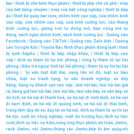
bar
|
thiết bị chế biến thực phẩm
|
thiết bị pha chế cà phê
|
máy
rửa bát băng chuyền
|
máy rửa bát công nghiệp
|
thiết bị bếp
âu
|
thiết kế quầy bar inox
,
nhôm kính cao cấp
,
cửa nhôm kính
cao cấp
,
cửa nhôm cao cấp
,
cửa kính cường lực
,
cầu thang
kính cường lực
,
giếng trời tự đóng mở
,
ban công mở tự
động
,
vách ngăn nhôm kính
,
vách kính cường lực
.
Quảng cáo
Facebook
|
Quảng cáo TikTok
|
Quảng cáo Zalo Ads
|
Quảng
cáo Google Ads
|
Toyota Bắc Ninh |
thực phẩm đông lạnh
|
thiết
bị lạnh Sápito
|
thiết bị bếp nhập khẩu
, |
thiết bị bếp cao
cấp
|
dịch vụ thám tử tại hải phòng
|
công ty thám tử tại hải
phòng
|
điều tra ngoại tình tại hải phòng
|
thám tử uy tín tại hải
phòng
|
tư vấn luật đất đai
,
sang tên sổ đỏ
,
luật sư bào
chữa
,
luật sư tranh tụng
,
tư vấn doanh nghiệp
,
xe đẩy
hàng
,
dụng cụ khách sạn cao cấp
,
taxi nội bài
,
taxi nội bài giá
rẻ
,
bảng giá taxi nội bài
,
taxi nội bài
,
taxi sân bay
,
xe sân bay
,
xe
du lịch
,
xe hà nội đi thanh hoá
,
xe hà nội đi ninh bình
,
xe hà nội
đi nam định
,
xe hà nội đi quảng ninh
,
xe hà nội đi thái bình
,
trung tâm dạy lái xe
,
dạy lái xe hà nội
,
dịch vụ thám tử uy tín tại
hà nội
,
suất ăn công nghiệp
,
suất ăn trường học
,
dịch vụ tiệc
cưới
,
dịch vụ tiệc sự kiện
,
cung ứng thực phẩm an toàn
,
jiwins
,
rack Jiwins
,
vòi Jiwins
,
thùng rác Jiwins
,
bếp từ âm quầy
,
vòi