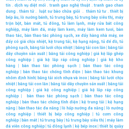
tín
.
dịch vụ diệt mối
.
tranh gao nghệ thuật
.
tranh gao chan
dung
.
thám tử
.
luật sư bào chữa giỏi
.
thám tử tư
.
thiết bị
bếp âu
,
lò nướng bánh
,
tủ trưng bày
,
tủ trưng bày siêu thị
,
máy
trộn bột
,
bàn mát
,
tủ đông
,
tủ làm lạnh
,
máy rửa bát công
nghiệp
,
máy làm đá
,
máy làm kem
,
máy làm kem tươi
,
bàn
thao tác
,
bàn thao tác phòng sạch
,
xe đẩy hàng nhà máy
,
xe
đẩy có giá chịu nhiệt
,
kệ trung tải
,
kệ hạng nặng
,
tủ để đồ
,
tủ
phòng sạch
,
băng tải lưới chịu nhiệt
|
băng tải con lăn
|
băng tải
dây chuyền sản xuất
|
băng tải công nghiệp
|
giá kệ lắp ghép
công nghiệp
|
giá kệ lắp ráp công nghiệp
|
giá kệ kho
hàng
|
bàn thao tác phòng sạch
|
bàn thao tác công
nghiệp
|
bàn thao tác chống tĩnh điện
|
bàn thao tác khung
nhôm định hình
|
băng tải xích nhựa và inox
|
băng tải lưới chịu
nhiệt
|
băng tải con lăn
|
băng tải dây chuyền sản xuất
|
băng tải
công nghiệp
|
giá kệ công nghiệp
|
giá kệ lắp ráp công
nghiệp
|
bàn thao tác phòng sạch
|
bàn thao tác công
nghiệp
|
bàn thao tác chống tĩnh điện
|
kệ trung tải
|
kệ hạng
nặng
|
bàn thao tác đa năng
|
lò hấp nướng đa năng
|
lò nướng
công nghiệp
|
thiết bị bếp công nghiệp
|
tủ cơm công
nghiệp
|
bàn mát
|
tủ trưng bày
|
tủ trưng bày siêu thị
|
máy làm
đá viên công nghiệp
|
tủ đông lạnh
|
kệ bếp inox
|
thiết bị quầy