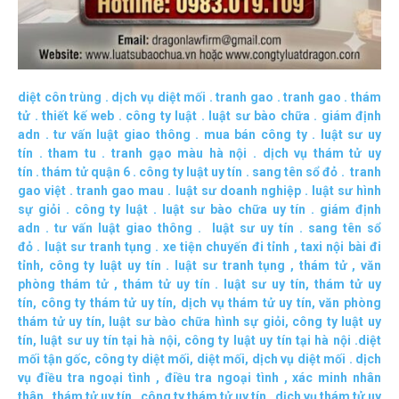
diệt côn trùng
.
dịch vụ diệt mối
.
tranh gao
.
tranh gao
.
thám
tử
.
thiết kế web
.
công ty luật
.
luật sư bào chữa
.
giám định
adn
.
tư vấn luật giao thông
.
mua bán công ty
.
luật sư uy
tín
.
tham tu
.
tranh gạo màu hà nội
.
dịch vụ thám tử uy
tín
.
thám tử quận 6
.
công ty luật uy tín
.
sang tên sổ đỏ
.
tranh
gao việt
.
tranh gao mau
.
luật sư doanh nghiệp
.
luật sư hình
sự giỏi
.
công ty luật
.
luật sư bào chữa uy tín
.
giám định
adn
.
tư vấn luật giao thông
.
luật sư uy tín
.
sang tên sổ
đỏ
.
luật sư tranh tụng
.
xe tiện chuyến đi tỉnh
,
taxi nội bài đi
tỉnh
,
công ty luật uy tín
.
luật sư tranh tụng
,
thám tử
,
văn
phòng thám tử
,
thám tử uy tín .
luật sư uy tín
,
thám tử uy
tín
,
công ty thám tử uy tín
,
dịch vụ thám tử uy tín
,
văn phòng
thám tử uy tín
,
luật sư bào chữa hình sự giỏi
,
công ty luật uy
tín
,
luật sư uy tín tại hà nội
,
công ty luật uy tín tại hà nội
.
diệt
mối tận gốc
,
công ty diệt mối
,
diệt mối
,
dịch vụ diệt mối
.
dịch
vụ điều tra ngoại tình
,
điều tra ngoại tình
,
xác minh nhân
thân
,
thám tử uy tín
,
công ty thám tử uy tín
,
dịch vụ thám tử uy