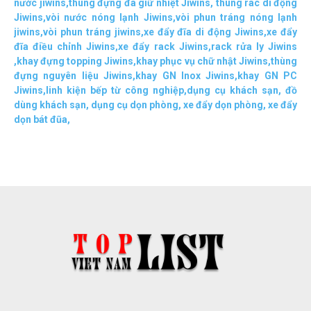
nước jiwins
,
thùng đựng đá giữ nhiệt Jiwins
,
thùng rác di động
Jiwins
,
vòi nước nóng lạnh Jiwins
,
vòi phun tráng nóng lạnh
jiwins
,
vòi phun tráng jiwins
,
xe đẩy đĩa di động Jiwins,
xe đẩy
đĩa điều chỉnh Jiwins
,
xe đẩy rack Jiwins
,
rack rửa ly Jiwins
,
khay đựng topping Jiwins
,
khay phục vụ chữ nhật Jiwins
,
thùng
đựng nguyên liệu Jiwins
,
khay GN Inox Jiwins
,
khay GN PC
Jiwins
,
linh kiện bếp từ công nghiệp
,
dụng cụ khách sạn
,
đồ
dùng khách sạn
,
dụng cụ dọn phòng
,
xe đẩy dọn phòng
,
xe đẩy
dọn bát đũa
,