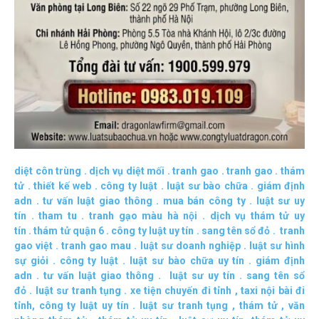
diệt côn trùng
.
dịch vụ diệt mối
.
tranh gao
.
tranh gao
.
thám
tử
.
thiết kế web
.
công ty luật
.
luật sư bào chữa
.
giám định
adn
.
tư vấn luật giao thông
.
mua bán công ty
.
luật sư uy
tín
.
tham tu
.
tranh gạo màu hà nội
.
dịch vụ thám tử uy
tín
.
thám tử quận 6
.
công ty luật uy tín
.
sang tên sổ đỏ
.
tranh
gao việt
.
tranh gao mau
.
luật sư doanh nghiệp
.
luật sư hình
sự giỏi
.
công ty luật
.
luật sư bào chữa uy tín
.
giám định
adn
.
tư vấn luật giao thông
.
luật sư uy tín
.
sang tên sổ
đỏ
.
luật sư tranh tụng
.
xe tiện chuyến đi tỉnh
,
taxi nội bài đi
tỉnh
,
công ty luật uy tín
.
luật sư tranh tụng
,
thám tử
,
văn