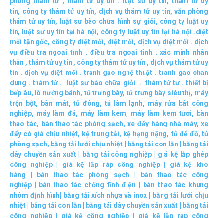
phòng thám tử
,
thám tử uy tín .
luật sư uy tín
,
thám tử uy
tín
,
công ty thám tử uy tín
,
dịch vụ thám tử uy tín
,
văn phòng
thám tử uy tín
,
luật sư bào chữa hình sự giỏi
,
công ty luật uy
tín
,
luật sư uy tín tại hà nội
,
công ty luật uy tín tại hà nội
.
diệt
mối tận gốc
,
công ty diệt mối
,
diệt mối
,
dịch vụ diệt mối
.
dịch
vụ điều tra ngoại tình
,
điều tra ngoại tình
,
xác minh nhân
thân
,
thám tử uy tín
,
công ty thám tử uy tín
,
dịch vụ thám tử uy
tín
.
dịch vụ diệt mối
.
tranh gao nghệ thuật
.
tranh gao chan
dung
.
thám tử
.
luật sư bào chữa giỏi
.
thám tử tư
.
thiết bị
bếp âu
,
lò nướng bánh
,
tủ trưng bày
,
tủ trưng bày siêu thị
,
máy
trộn bột
,
bàn mát
,
tủ đông
,
tủ làm lạnh
,
máy rửa bát công
nghiệp
,
máy làm đá
,
máy làm kem
,
máy làm kem tươi
,
bàn
thao tác
,
bàn thao tác phòng sạch
,
xe đẩy hàng nhà máy
,
xe
đẩy có giá chịu nhiệt
,
kệ trung tải
,
kệ hạng nặng
,
tủ để đồ
,
tủ
phòng sạch
,
băng tải lưới chịu nhiệt
|
băng tải con lăn
|
băng tải
dây chuyền sản xuất
|
băng tải công nghiệp
|
giá kệ lắp ghép
công nghiệp
|
giá kệ lắp ráp công nghiệp
|
giá kệ kho
hàng
|
bàn thao tác phòng sạch
|
bàn thao tác công
nghiệp
|
bàn thao tác chống tĩnh điện
|
bàn thao tác khung
nhôm định hình
|
băng tải xích nhựa và inox
|
băng tải lưới chịu
nhiệt
|
băng tải con lăn
|
băng tải dây chuyền sản xuất
|
băng tải
công nghiệp
|
giá kệ công nghiệp
|
giá kệ lắp ráp công