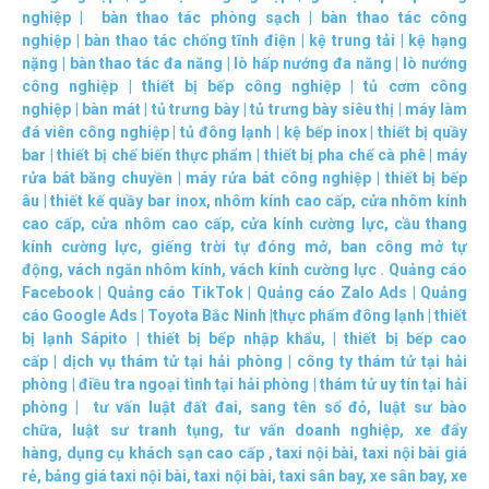
nghiệp
|
bàn thao tác phòng sạch
|
bàn thao tác công
nghiệp
|
bàn thao tác chống tĩnh điện
|
kệ trung tải
|
kệ hạng
nặng
|
bàn thao tác đa năng
|
lò hấp nướng đa năng
|
lò nướng
công nghiệp
|
thiết bị bếp công nghiệp
|
tủ cơm công
nghiệp
|
bàn mát
|
tủ trưng bày
|
tủ trưng bày siêu thị
|
máy làm
đá viên công nghiệp
|
tủ đông lạnh
|
kệ bếp inox
|
thiết bị quầy
bar
|
thiết bị chế biến thực phẩm
|
thiết bị pha chế cà phê
|
máy
rửa bát băng chuyền
|
máy rửa bát công nghiệp
|
thiết bị bếp
âu
|
thiết kế quầy bar inox
,
nhôm kính cao cấp
,
cửa nhôm kính
cao cấp
,
cửa nhôm cao cấp
,
cửa kính cường lực
,
cầu thang
kính cường lực
,
giếng trời tự đóng mở
,
ban công mở tự
động
,
vách ngăn nhôm kính
,
vách kính cường lực
.
Quảng cáo
Facebook
|
Quảng cáo TikTok
|
Quảng cáo Zalo Ads
|
Quảng
cáo Google Ads
|
Toyota Bắc Ninh |
thực phẩm đông lạnh
|
thiết
bị lạnh Sápito
|
thiết bị bếp nhập khẩu
, |
thiết bị bếp cao
cấp
|
dịch vụ thám tử tại hải phòng
|
công ty thám tử tại hải
phòng
|
điều tra ngoại tình tại hải phòng
|
thám tử uy tín tại hải
phòng
|
tư vấn luật đất đai
,
sang tên sổ đỏ
,
luật sư bào
chữa
,
luật sư tranh tụng
,
tư vấn doanh nghiệp
,
xe đẩy
hàng
,
dụng cụ khách sạn cao cấp
,
taxi nội bài
,
taxi nội bài giá
rẻ
,
bảng giá taxi nội bài
,
taxi nội bài
,
taxi sân bay
,
xe sân bay
,
xe