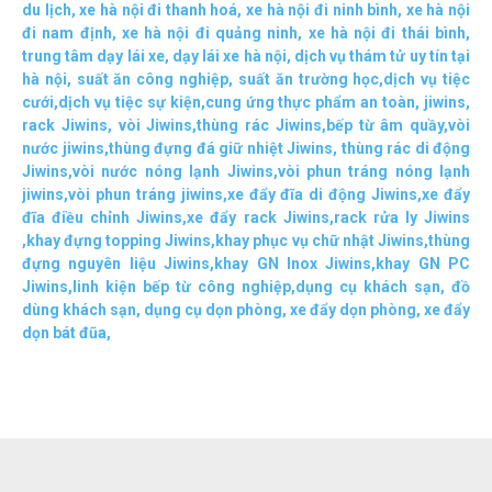
du lịch
,
xe hà nội đi thanh hoá
,
xe hà nội đi ninh bình
,
xe hà nội
đi nam định
,
xe hà nội đi quảng ninh
,
xe hà nội đi thái bình
,
trung tâm dạy lái xe
,
dạy lái xe hà nội
,
dịch vụ thám tử uy tín tại
hà nội
,
suất ăn công nghiệp
,
suất ăn trường học
,
dịch vụ tiệc
cưới
,
dịch vụ tiệc sự kiện
,
cung ứng thực phẩm an toàn
,
jiwins
,
rack Jiwins
,
vòi Jiwins
,
thùng rác Jiwins
,
bếp từ âm quầy
,
vòi
nước jiwins
,
thùng đựng đá giữ nhiệt Jiwins
,
thùng rác di động
Jiwins
,
vòi nước nóng lạnh Jiwins
,
vòi phun tráng nóng lạnh
jiwins
,
vòi phun tráng jiwins
,
xe đẩy đĩa di động Jiwins,
xe đẩy
đĩa điều chỉnh Jiwins
,
xe đẩy rack Jiwins
,
rack rửa ly Jiwins
,
khay đựng topping Jiwins
,
khay phục vụ chữ nhật Jiwins
,
thùng
đựng nguyên liệu Jiwins
,
khay GN Inox Jiwins
,
khay GN PC
Jiwins
,
linh kiện bếp từ công nghiệp
,
dụng cụ khách sạn
,
đồ
dùng khách sạn
,
dụng cụ dọn phòng
,
xe đẩy dọn phòng
,
xe đẩy
dọn bát đũa
,