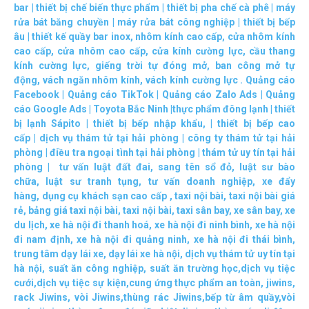
bar
|
thiết bị chế biến thực phẩm
|
thiết bị pha chế cà phê
|
máy
rửa bát băng chuyền
|
máy rửa bát công nghiệp
|
thiết bị bếp
âu
|
thiết kế quầy bar inox
,
nhôm kính cao cấp
,
cửa nhôm kính
cao cấp
,
cửa nhôm cao cấp
,
cửa kính cường lực
,
cầu thang
kính cường lực
,
giếng trời tự đóng mở
,
ban công mở tự
động
,
vách ngăn nhôm kính
,
vách kính cường lực
.
Quảng cáo
Facebook
|
Quảng cáo TikTok
|
Quảng cáo Zalo Ads
|
Quảng
cáo Google Ads
|
Toyota Bắc Ninh |
thực phẩm đông lạnh
|
thiết
bị lạnh Sápito
|
thiết bị bếp nhập khẩu
, |
thiết bị bếp cao
cấp
|
dịch vụ thám tử tại hải phòng
|
công ty thám tử tại hải
phòng
|
điều tra ngoại tình tại hải phòng
|
thám tử uy tín tại hải
phòng
|
tư vấn luật đất đai
,
sang tên sổ đỏ
,
luật sư bào
chữa
,
luật sư tranh tụng
,
tư vấn doanh nghiệp
,
xe đẩy
hàng
,
dụng cụ khách sạn cao cấp
,
taxi nội bài
,
taxi nội bài giá
rẻ
,
bảng giá taxi nội bài
,
taxi nội bài
,
taxi sân bay
,
xe sân bay
,
xe
du lịch
,
xe hà nội đi thanh hoá
,
xe hà nội đi ninh bình
,
xe hà nội
đi nam định
,
xe hà nội đi quảng ninh
,
xe hà nội đi thái bình
,
trung tâm dạy lái xe
,
dạy lái xe hà nội
,
dịch vụ thám tử uy tín tại
hà nội
,
suất ăn công nghiệp
,
suất ăn trường học
,
dịch vụ tiệc
cưới
,
dịch vụ tiệc sự kiện
,
cung ứng thực phẩm an toàn
,
jiwins
,
rack Jiwins
,
vòi Jiwins
,
thùng rác Jiwins
,
bếp từ âm quầy
,
vòi