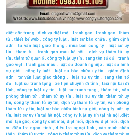
diệt côn trùng
.
dịch vụ diệt mối
.
tranh gao
.
tranh gao
.
thám
tử
.
thiết kế web
.
công ty luật
.
luật sư bào chữa
.
giám định
adn
.
tư vấn luật giao thông
.
mua bán công ty
.
luật sư uy
tín
.
tham tu
.
tranh gạo màu hà nội
.
dịch vụ thám tử uy
tín
.
thám tử quận 6
.
công ty luật uy tín
.
sang tên sổ đỏ
.
tranh
gao việt
.
tranh gao mau
.
luật sư doanh nghiệp
.
luật sư hình
sự giỏi
.
công ty luật
.
luật sư bào chữa uy tín
.
giám định
adn
.
tư vấn luật giao thông
.
luật sư uy tín
.
sang tên sổ
đỏ
.
luật sư tranh tụng
.
xe tiện chuyến đi tỉnh
,
taxi nội bài đi
tỉnh
,
công ty luật uy tín
.
luật sư tranh tụng
,
thám tử
,
văn
phòng thám tử
,
thám tử uy tín .
luật sư uy tín
,
thám tử uy
tín
,
công ty thám tử uy tín
,
dịch vụ thám tử uy tín
,
văn phòng
thám tử uy tín
,
luật sư bào chữa hình sự giỏi
,
công ty luật uy
tín
,
luật sư uy tín tại hà nội
,
công ty luật uy tín tại hà nội
.
diệt
mối tận gốc
,
công ty diệt mối
,
diệt mối
,
dịch vụ diệt mối
.
dịch
vụ điều tra ngoại tình
,
điều tra ngoại tình
,
xác minh nhân
thân
,
thám tử uy tín
,
công ty thám tử uy tín
,
dịch vụ thám tử uy