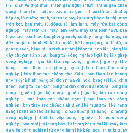
tín
.
dịch vụ diệt mối
.
tranh gao nghệ thuật
.
tranh gao chan
dung
.
thám tử
.
luật sư bào chữa giỏi
.
thám tử tư
.
thiết bị
bếp âu
,
lò nướng bánh
,
tủ trưng bày
,
tủ trưng bày siêu thị
,
máy
trộn bột
,
bàn mát
,
tủ đông
,
tủ làm lạnh
,
máy rửa bát công
nghiệp
,
máy làm đá
,
máy làm kem
,
máy làm kem tươi
,
bàn
thao tác
,
bàn thao tác phòng sạch
,
xe đẩy hàng nhà máy
,
xe
đẩy có giá chịu nhiệt
,
kệ trung tải
,
kệ hạng nặng
,
tủ để đồ
,
tủ
phòng sạch
,
băng tải lưới chịu nhiệt
|
băng tải con lăn
|
băng tải
dây chuyền sản xuất
|
băng tải công nghiệp
|
giá kệ lắp ghép
công nghiệp
|
giá kệ lắp ráp công nghiệp
|
giá kệ kho
hàng
|
bàn thao tác phòng sạch
|
bàn thao tác công
nghiệp
|
bàn thao tác chống tĩnh điện
|
bàn thao tác khung
nhôm định hình
|
băng tải xích nhựa và inox
|
băng tải lưới chịu
nhiệt
|
băng tải con lăn
|
băng tải dây chuyền sản xuất
|
băng tải
công nghiệp
|
giá kệ công nghiệp
|
giá kệ lắp ráp công
nghiệp
|
bàn thao tác phòng sạch
|
bàn thao tác công
nghiệp
|
bàn thao tác chống tĩnh điện
|
kệ trung tải
|
kệ hạng
nặng
|
bàn thao tác đa năng
|
lò hấp nướng đa năng
|
lò nướng
công nghiệp
|
thiết bị bếp công nghiệp
|
tủ cơm công
nghiệp
|
bàn mát
|
tủ trưng bày
|
tủ trưng bày siêu thị
|
máy làm
đá viên công nghiệp
|
tủ đông lạnh
|
kệ bếp inox
|
thiết bị quầy