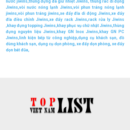
nước jiwins
,
thùng đựng đá giữ nhiệt Jiwins
,
thùng rác di động
Jiwins
,
vòi nước nóng lạnh Jiwins
,
vòi phun tráng nóng lạnh
jiwins
,
vòi phun tráng jiwins
,
xe đẩy đĩa di động Jiwins,
xe đẩy
đĩa điều chỉnh Jiwins
,
xe đẩy rack Jiwins
,
rack rửa ly Jiwins
,
khay đựng topping Jiwins
,
khay phục vụ chữ nhật Jiwins
,
thùng
đựng nguyên liệu Jiwins
,
khay GN Inox Jiwins
,
khay GN PC
Jiwins
,
linh kiện bếp từ công nghiệp
,
dụng cụ khách sạn
,
đồ
dùng khách sạn
,
dụng cụ dọn phòng
,
xe đẩy dọn phòng
,
xe đẩy
dọn bát đũa
,