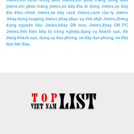
Jiwins
,
vòi nước nóng lạnh Jiwins
,
vòi phun tráng nóng lạnh
jiwins
,
vòi phun tráng jiwins
,
xe đẩy đĩa di động Jiwins,
xe đẩy
đĩa điều chỉnh Jiwins
,
xe đẩy rack Jiwins
,
rack rửa ly Jiwins
,
khay đựng topping Jiwins
,
khay phục vụ chữ nhật Jiwins
,
thùng
đựng nguyên liệu Jiwins
,
khay GN Inox Jiwins
,
khay GN PC
Jiwins
,
linh kiện bếp từ công nghiệp
,
dụng cụ khách sạn
,
đồ
dùng khách sạn
,
dụng cụ dọn phòng
,
xe đẩy dọn phòng
,
xe đẩy
dọn bát đũa
,