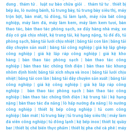
dung
.
thám tử
.
luật sư bào chữa giỏi
.
thám tử tư
.
thiết bị
bếp âu
,
lò nướng bánh
,
tủ trưng bày
,
tủ trưng bày siêu thị
,
máy
trộn bột
,
bàn mát
,
tủ đông
,
tủ làm lạnh
,
máy rửa bát công
nghiệp
,
máy làm đá
,
máy làm kem
,
máy làm kem tươi
,
bàn
thao tác
,
bàn thao tác phòng sạch
,
xe đẩy hàng nhà máy
,
xe
đẩy có giá chịu nhiệt
,
kệ trung tải
,
kệ hạng nặng
,
tủ để đồ
,
tủ
phòng sạch
,
băng tải lưới chịu nhiệt
|
băng tải con lăn
|
băng tải
dây chuyền sản xuất
|
băng tải công nghiệp
|
giá kệ lắp ghép
công nghiệp
|
giá kệ lắp ráp công nghiệp
|
giá kệ kho
hàng
|
bàn thao tác phòng sạch
|
bàn thao tác công
nghiệp
|
bàn thao tác chống tĩnh điện
|
bàn thao tác khung
nhôm định hình
|
băng tải xích nhựa và inox
|
băng tải lưới chịu
nhiệt
|
băng tải con lăn
|
băng tải dây chuyền sản xuất
|
băng tải
công nghiệp
|
giá kệ công nghiệp
|
giá kệ lắp ráp công
nghiệp
|
bàn thao tác phòng sạch
|
bàn thao tác công
nghiệp
|
bàn thao tác chống tĩnh điện
|
kệ trung tải
|
kệ hạng
nặng
|
bàn thao tác đa năng
|
lò hấp nướng đa năng
|
lò nướng
công nghiệp
|
thiết bị bếp công nghiệp
|
tủ cơm công
nghiệp
|
bàn mát
|
tủ trưng bày
|
tủ trưng bày siêu thị
|
máy làm
đá viên công nghiệp
|
tủ đông lạnh
|
kệ bếp inox
|
thiết bị quầy
bar
|
thiết bị chế biến thực phẩm
|
thiết bị pha chế cà phê
|
máy