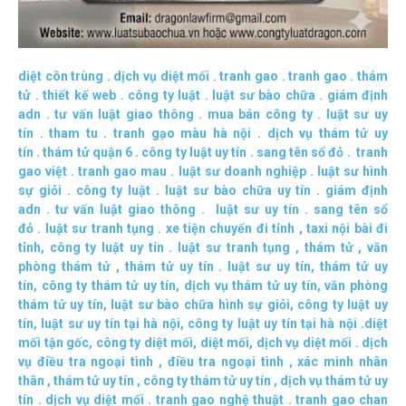
diệt côn trùng
.
dịch vụ diệt mối
.
tranh gao
.
tranh gao
.
thám
tử
.
thiết kế web
.
công ty luật
.
luật sư bào chữa
.
giám định
adn
.
tư vấn luật giao thông
.
mua bán công ty
.
luật sư uy
tín
.
tham tu
.
tranh gạo màu hà nội
.
dịch vụ thám tử uy
tín
.
thám tử quận 6
.
công ty luật uy tín
.
sang tên sổ đỏ
.
tranh
gao việt
.
tranh gao mau
.
luật sư doanh nghiệp
.
luật sư hình
sự giỏi
.
công ty luật
.
luật sư bào chữa uy tín
.
giám định
adn
.
tư vấn luật giao thông
.
luật sư uy tín
.
sang tên sổ
đỏ
.
luật sư tranh tụng
.
xe tiện chuyến đi tỉnh
,
taxi nội bài đi
tỉnh
,
công ty luật uy tín
.
luật sư tranh tụng
,
thám tử
,
văn
phòng thám tử
,
thám tử uy tín .
luật sư uy tín
,
thám tử uy
tín
,
công ty thám tử uy tín
,
dịch vụ thám tử uy tín
,
văn phòng
thám tử uy tín
,
luật sư bào chữa hình sự giỏi
,
công ty luật uy
tín
,
luật sư uy tín tại hà nội
,
công ty luật uy tín tại hà nội
.
diệt
mối tận gốc
,
công ty diệt mối
,
diệt mối
,
dịch vụ diệt mối
.
dịch
vụ điều tra ngoại tình
,
điều tra ngoại tình
,
xác minh nhân
thân
,
thám tử uy tín
,
công ty thám tử uy tín
,
dịch vụ thám tử uy
tín
.
dịch vụ diệt mối
.
tranh gao nghệ thuật
.
tranh gao chan