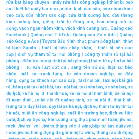
rửa bát băng chuyền
|
máy rửa bát công nghiệp
|
thiết bị bếp
âu
|
thiết kế quầy bar inox
,
nhôm kính cao cấp
,
cửa nhôm kính
cao cấp
,
cửa nhôm cao cấp
,
cửa kính cường lực
,
cầu thang
kính cường lực
,
giếng trời tự đóng mở
,
ban công mở tự
động
,
vách ngăn nhôm kính
,
vách kính cường lực
.
Quảng cáo
Facebook
|
Quảng cáo TikTok
|
Quảng cáo Zalo Ads
|
Quảng
cáo Google Ads
|
Toyota Bắc Ninh |
thực phẩm đông lạnh
|
thiết
bị lạnh Sápito
|
thiết bị bếp nhập khẩu
, |
thiết bị bếp cao
cấp
|
dịch vụ thám tử tại hải phòng
|
công ty thám tử tại hải
phòng
|
điều tra ngoại tình tại hải phòng
|
thám tử uy tín tại hải
phòng
|
tư vấn luật đất đai
,
sang tên sổ đỏ
,
luật sư bào
chữa
,
luật sư tranh tụng
,
tư vấn doanh nghiệp
,
xe đẩy
hàng
,
dụng cụ khách sạn cao cấp
,
taxi nội bài
,
taxi nội bài giá
rẻ
,
bảng giá taxi nội bài
,
taxi nội bài
,
taxi sân bay
,
xe sân bay
,
xe
du lịch
,
xe hà nội đi thanh hoá
,
xe hà nội đi ninh bình
,
xe hà nội
đi nam định
,
xe hà nội đi quảng ninh
,
xe hà nội đi thái bình
,
trung tâm dạy lái xe
,
dạy lái xe hà nội
,
dịch vụ thám tử uy tín tại
hà nội
,
suất ăn công nghiệp
,
suất ăn trường học
,
dịch vụ tiệc
cưới
,
dịch vụ tiệc sự kiện
,
cung ứng thực phẩm an toàn
,
jiwins
,
rack Jiwins
,
vòi Jiwins
,
thùng rác Jiwins
,
bếp từ âm quầy
,
vòi
nước jiwins
,
thùng đựng đá giữ nhiệt Jiwins
,
thùng rác di động