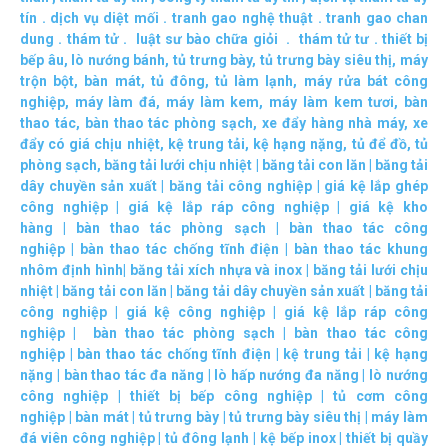
tín
.
dịch vụ diệt mối
.
tranh gao nghệ thuật
.
tranh gao chan
dung
.
thám tử
.
luật sư bào chữa giỏi
.
thám tử tư
.
thiết bị
bếp âu
,
lò nướng bánh
,
tủ trưng bày
,
tủ trưng bày siêu thị
,
máy
trộn bột
,
bàn mát
,
tủ đông
,
tủ làm lạnh
,
máy rửa bát công
nghiệp
,
máy làm đá
,
máy làm kem
,
máy làm kem tươi
,
bàn
thao tác
,
bàn thao tác phòng sạch
,
xe đẩy hàng nhà máy
,
xe
đẩy có giá chịu nhiệt
,
kệ trung tải
,
kệ hạng nặng
,
tủ để đồ
,
tủ
phòng sạch
,
băng tải lưới chịu nhiệt
|
băng tải con lăn
|
băng tải
dây chuyền sản xuất
|
băng tải công nghiệp
|
giá kệ lắp ghép
công nghiệp
|
giá kệ lắp ráp công nghiệp
|
giá kệ kho
hàng
|
bàn thao tác phòng sạch
|
bàn thao tác công
nghiệp
|
bàn thao tác chống tĩnh điện
|
bàn thao tác khung
nhôm định hình
|
băng tải xích nhựa và inox
|
băng tải lưới chịu
nhiệt
|
băng tải con lăn
|
băng tải dây chuyền sản xuất
|
băng tải
công nghiệp
|
giá kệ công nghiệp
|
giá kệ lắp ráp công
nghiệp
|
bàn thao tác phòng sạch
|
bàn thao tác công
nghiệp
|
bàn thao tác chống tĩnh điện
|
kệ trung tải
|
kệ hạng
nặng
|
bàn thao tác đa năng
|
lò hấp nướng đa năng
|
lò nướng
công nghiệp
|
thiết bị bếp công nghiệp
|
tủ cơm công
nghiệp
|
bàn mát
|
tủ trưng bày
|
tủ trưng bày siêu thị
|
máy làm
đá viên công nghiệp
|
tủ đông lạnh
|
kệ bếp inox
|
thiết bị quầy