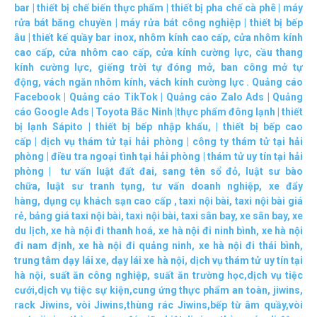
bar
|
thiết bị chế biến thực phẩm
|
thiết bị pha chế cà phê
|
máy
rửa bát băng chuyền
|
máy rửa bát công nghiệp
|
thiết bị bếp
âu
|
thiết kế quầy bar inox
,
nhôm kính cao cấp
,
cửa nhôm kính
cao cấp
,
cửa nhôm cao cấp
,
cửa kính cường lực
,
cầu thang
kính cường lực
,
giếng trời tự đóng mở
,
ban công mở tự
động
,
vách ngăn nhôm kính
,
vách kính cường lực
.
Quảng cáo
Facebook
|
Quảng cáo TikTok
|
Quảng cáo Zalo Ads
|
Quảng
cáo Google Ads
|
Toyota Bắc Ninh |
thực phẩm đông lạnh
|
thiết
bị lạnh Sápito
|
thiết bị bếp nhập khẩu
, |
thiết bị bếp cao
cấp
|
dịch vụ thám tử tại hải phòng
|
công ty thám tử tại hải
phòng
|
điều tra ngoại tình tại hải phòng
|
thám tử uy tín tại hải
phòng
|
tư vấn luật đất đai
,
sang tên sổ đỏ
,
luật sư bào
chữa
,
luật sư tranh tụng
,
tư vấn doanh nghiệp
,
xe đẩy
hàng
,
dụng cụ khách sạn cao cấp
,
taxi nội bài
,
taxi nội bài giá
rẻ
,
bảng giá taxi nội bài
,
taxi nội bài
,
taxi sân bay
,
xe sân bay
,
xe
du lịch
,
xe hà nội đi thanh hoá
,
xe hà nội đi ninh bình
,
xe hà nội
đi nam định
,
xe hà nội đi quảng ninh
,
xe hà nội đi thái bình
,
trung tâm dạy lái xe
,
dạy lái xe hà nội
,
dịch vụ thám tử uy tín tại
hà nội
,
suất ăn công nghiệp
,
suất ăn trường học
,
dịch vụ tiệc
cưới
,
dịch vụ tiệc sự kiện
,
cung ứng thực phẩm an toàn
,
jiwins
,
rack Jiwins
,
vòi Jiwins
,
thùng rác Jiwins
,
bếp từ âm quầy
,
vòi