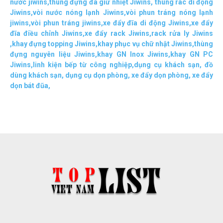
nước jiwins
,
thùng đựng đá giữ nhiệt Jiwins
,
thùng rác di động
Jiwins
,
vòi nước nóng lạnh Jiwins
,
vòi phun tráng nóng lạnh
jiwins
,
vòi phun tráng jiwins
,
xe đẩy đĩa di động Jiwins,
xe đẩy
đĩa điều chỉnh Jiwins
,
xe đẩy rack Jiwins
,
rack rửa ly Jiwins
,
khay đựng topping Jiwins
,
khay phục vụ chữ nhật Jiwins
,
thùng
đựng nguyên liệu Jiwins
,
khay GN Inox Jiwins
,
khay GN PC
Jiwins
,
linh kiện bếp từ công nghiệp
,
dụng cụ khách sạn
,
đồ
dùng khách sạn
,
dụng cụ dọn phòng
,
xe đẩy dọn phòng
,
xe đẩy
dọn bát đũa
,