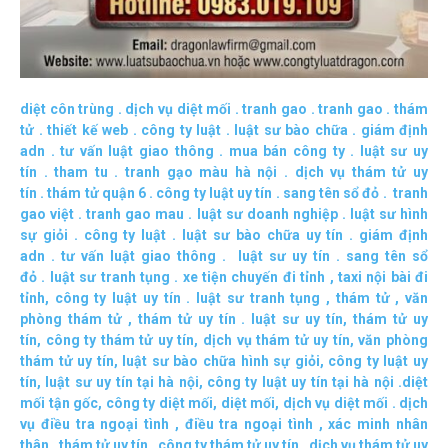
diệt côn trùng
.
dịch vụ diệt mối
.
tranh gao
.
tranh gao
.
thám
tử
.
thiết kế web
.
công ty luật
.
luật sư bào chữa
.
giám định
adn
.
tư vấn luật giao thông
.
mua bán công ty
.
luật sư uy
tín
.
tham tu
.
tranh gạo màu hà nội
.
dịch vụ thám tử uy
tín
.
thám tử quận 6
.
công ty luật uy tín
.
sang tên sổ đỏ
.
tranh
gao việt
.
tranh gao mau
.
luật sư doanh nghiệp
.
luật sư hình
sự giỏi
.
công ty luật
.
luật sư bào chữa uy tín
.
giám định
adn
.
tư vấn luật giao thông
.
luật sư uy tín
.
sang tên sổ
đỏ
.
luật sư tranh tụng
.
xe tiện chuyến đi tỉnh
,
taxi nội bài đi
tỉnh
,
công ty luật uy tín
.
luật sư tranh tụng
,
thám tử
,
văn
phòng thám tử
,
thám tử uy tín .
luật sư uy tín
,
thám tử uy
tín
,
công ty thám tử uy tín
,
dịch vụ thám tử uy tín
,
văn phòng
thám tử uy tín
,
luật sư bào chữa hình sự giỏi
,
công ty luật uy
tín
,
luật sư uy tín tại hà nội
,
công ty luật uy tín tại hà nội
.
diệt
mối tận gốc
,
công ty diệt mối
,
diệt mối
,
dịch vụ diệt mối
.
dịch
vụ điều tra ngoại tình
,
điều tra ngoại tình
,
xác minh nhân
thân
,
thám tử uy tín
,
công ty thám tử uy tín
,
dịch vụ thám tử uy