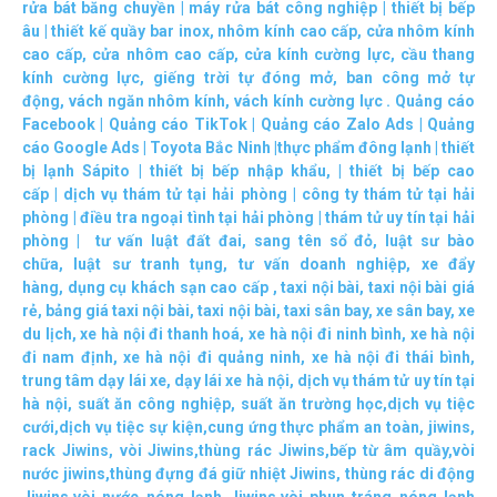
rửa bát băng chuyền
|
máy rửa bát công nghiệp
|
thiết bị bếp
âu
|
thiết kế quầy bar inox
,
nhôm kính cao cấp
,
cửa nhôm kính
cao cấp
,
cửa nhôm cao cấp
,
cửa kính cường lực
,
cầu thang
kính cường lực
,
giếng trời tự đóng mở
,
ban công mở tự
động
,
vách ngăn nhôm kính
,
vách kính cường lực
.
Quảng cáo
Facebook
|
Quảng cáo TikTok
|
Quảng cáo Zalo Ads
|
Quảng
cáo Google Ads
|
Toyota Bắc Ninh |
thực phẩm đông lạnh
|
thiết
bị lạnh Sápito
|
thiết bị bếp nhập khẩu
, |
thiết bị bếp cao
cấp
|
dịch vụ thám tử tại hải phòng
|
công ty thám tử tại hải
phòng
|
điều tra ngoại tình tại hải phòng
|
thám tử uy tín tại hải
phòng
|
tư vấn luật đất đai
,
sang tên sổ đỏ
,
luật sư bào
chữa
,
luật sư tranh tụng
,
tư vấn doanh nghiệp
,
xe đẩy
hàng
,
dụng cụ khách sạn cao cấp
,
taxi nội bài
,
taxi nội bài giá
rẻ
,
bảng giá taxi nội bài
,
taxi nội bài
,
taxi sân bay
,
xe sân bay
,
xe
du lịch
,
xe hà nội đi thanh hoá
,
xe hà nội đi ninh bình
,
xe hà nội
đi nam định
,
xe hà nội đi quảng ninh
,
xe hà nội đi thái bình
,
trung tâm dạy lái xe
,
dạy lái xe hà nội
,
dịch vụ thám tử uy tín tại
hà nội
,
suất ăn công nghiệp
,
suất ăn trường học
,
dịch vụ tiệc
cưới
,
dịch vụ tiệc sự kiện
,
cung ứng thực phẩm an toàn
,
jiwins
,
rack Jiwins
,
vòi Jiwins
,
thùng rác Jiwins
,
bếp từ âm quầy
,
vòi
nước jiwins
,
thùng đựng đá giữ nhiệt Jiwins
,
thùng rác di động