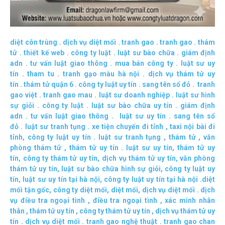
diệt côn trùng
.
dịch vụ diệt mối
.
tranh gao
.
tranh gao
.
thám
tử
.
thiết kế web
.
công ty luật
.
luật sư bào chữa
.
giám định
adn
.
tư vấn luật giao thông
.
mua bán công ty
.
luật sư uy
tín
.
tham tu
.
tranh gạo màu hà nội
.
dịch vụ thám tử uy
tín
.
thám tử quận 6
.
công ty luật uy tín
.
sang tên sổ đỏ
.
tranh
gao việt
.
tranh gao mau
.
luật sư doanh nghiệp
.
luật sư hình
sự giỏi
.
công ty luật
.
luật sư bào chữa uy tín
.
giám định
adn
.
tư vấn luật giao thông
.
luật sư uy tín
.
sang tên sổ
đỏ
.
luật sư tranh tụng
.
xe tiện chuyến đi tỉnh
,
taxi nội bài đi
tỉnh
,
công ty luật uy tín
.
luật sư tranh tụng
,
thám tử
,
văn
phòng thám tử
,
thám tử uy tín .
luật sư uy tín
,
thám tử uy
tín
,
công ty thám tử uy tín
,
dịch vụ thám tử uy tín
,
văn phòng
thám tử uy tín
,
luật sư bào chữa hình sự giỏi
,
công ty luật uy
tín
,
luật sư uy tín tại hà nội
,
công ty luật uy tín tại hà nội
.
diệt
mối tận gốc
,
công ty diệt mối
,
diệt mối
,
dịch vụ diệt mối
.
dịch
vụ điều tra ngoại tình
,
điều tra ngoại tình
,
xác minh nhân
thân
,
thám tử uy tín
,
công ty thám tử uy tín
,
dịch vụ thám tử uy
tín
.
dịch vụ diệt mối
.
tranh gao nghệ thuật
.
tranh gao chan