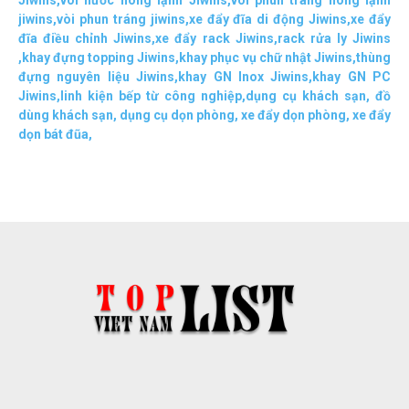
Jiwins
,
vòi nước nóng lạnh Jiwins
,
vòi phun tráng nóng lạnh
jiwins
,
vòi phun tráng jiwins
,
xe đẩy đĩa di động Jiwins,
xe đẩy
đĩa điều chỉnh Jiwins
,
xe đẩy rack Jiwins
,
rack rửa ly Jiwins
,
khay đựng topping Jiwins
,
khay phục vụ chữ nhật Jiwins
,
thùng
đựng nguyên liệu Jiwins
,
khay GN Inox Jiwins
,
khay GN PC
Jiwins
,
linh kiện bếp từ công nghiệp
,
dụng cụ khách sạn
,
đồ
dùng khách sạn
,
dụng cụ dọn phòng
,
xe đẩy dọn phòng
,
xe đẩy
dọn bát đũa
,