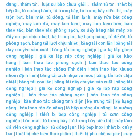
dung
.
thám tử
.
luật sư bào chữa giỏi
.
thám tử tư
.
thiết bị
bếp âu
,
lò nướng bánh
,
tủ trưng bày
,
tủ trưng bày siêu thị
,
máy
trộn bột
,
bàn mát
,
tủ đông
,
tủ làm lạnh
,
máy rửa bát công
nghiệp
,
máy làm đá
,
máy làm kem
,
máy làm kem tươi
,
bàn
thao tác
,
bàn thao tác phòng sạch
,
xe đẩy hàng nhà máy
,
xe
đẩy có giá chịu nhiệt
,
kệ trung tải
,
kệ hạng nặng
,
tủ để đồ
,
tủ
phòng sạch
,
băng tải lưới chịu nhiệt
|
băng tải con lăn
|
băng tải
dây chuyền sản xuất
|
băng tải công nghiệp
|
giá kệ lắp ghép
công nghiệp
|
giá kệ lắp ráp công nghiệp
|
giá kệ kho
hàng
|
bàn thao tác phòng sạch
|
bàn thao tác công
nghiệp
|
bàn thao tác chống tĩnh điện
|
bàn thao tác khung
nhôm định hình
|
băng tải xích nhựa và inox
|
băng tải lưới chịu
nhiệt
|
băng tải con lăn
|
băng tải dây chuyền sản xuất
|
băng tải
công nghiệp
|
giá kệ công nghiệp
|
giá kệ lắp ráp công
nghiệp
|
bàn thao tác phòng sạch
|
bàn thao tác công
nghiệp
|
bàn thao tác chống tĩnh điện
|
kệ trung tải
|
kệ hạng
nặng
|
bàn thao tác đa năng
|
lò hấp nướng đa năng
|
lò nướng
công nghiệp
|
thiết bị bếp công nghiệp
|
tủ cơm công
nghiệp
|
bàn mát
|
tủ trưng bày
|
tủ trưng bày siêu thị
|
máy làm
đá viên công nghiệp
|
tủ đông lạnh
|
kệ bếp inox
|
thiết bị quầy
bar
|
thiết bị chế biến thực phẩm
|
thiết bị pha chế cà phê
|
máy