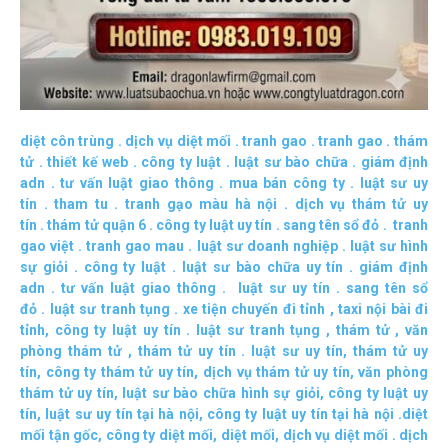
diệt côn trùng
.
dịch vụ diệt mối
.
tranh gao
.
tranh gao
.
thám
tử
.
thiết kế web
.
công ty luật
.
luật sư bào chữa
.
giám định
adn
.
tư vấn luật giao thông
.
mua bán công ty
.
luật sư uy
tín
.
tham tu
.
tranh gạo màu hà nội
.
dịch vụ thám tử uy
tín
.
thám tử quận 6
.
công ty luật uy tín
.
sang tên sổ đỏ
.
tranh
gao việt
.
tranh gao mau
.
luật sư doanh nghiệp
.
luật sư hình
sự giỏi
.
công ty luật
.
luật sư bào chữa uy tín
.
giám định
adn
.
tư vấn luật giao thông
.
luật sư uy tín
.
sang tên sổ
đỏ
.
luật sư tranh tụng
.
xe tiện chuyến đi tỉnh
,
taxi nội bài đi
tỉnh
,
công ty luật uy tín
.
luật sư tranh tụng
,
thám tử
,
văn
phòng thám tử
,
thám tử uy tín .
luật sư uy tín
,
thám tử uy
tín
,
công ty thám tử uy tín
,
dịch vụ thám tử uy tín
,
văn phòng
thám tử uy tín
,
luật sư bào chữa hình sự giỏi
,
công ty luật uy
tín
,
luật sư uy tín tại hà nội
,
công ty luật uy tín tại hà nội
.
diệt
mối tận gốc
,
công ty diệt mối
,
diệt mối
,
dịch vụ diệt mối
.
dịch