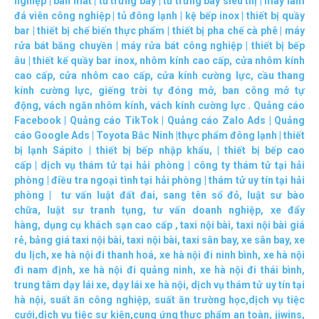
nghiệp
|
bàn mát
|
tủ trưng bày
|
tủ trưng bày siêu thị
|
máy làm
đá viên công nghiệp
|
tủ đông lạnh
|
kệ bếp inox
|
thiết bị quầy
bar
|
thiết bị chế biến thực phẩm
|
thiết bị pha chế cà phê
|
máy
rửa bát băng chuyền
|
máy rửa bát công nghiệp
|
thiết bị bếp
âu
|
thiết kế quầy bar inox
,
nhôm kính cao cấp
,
cửa nhôm kính
cao cấp
,
cửa nhôm cao cấp
,
cửa kính cường lực
,
cầu thang
kính cường lực
,
giếng trời tự đóng mở
,
ban công mở tự
động
,
vách ngăn nhôm kính
,
vách kính cường lực
.
Quảng cáo
Facebook
|
Quảng cáo TikTok
|
Quảng cáo Zalo Ads
|
Quảng
cáo Google Ads
|
Toyota Bắc Ninh |
thực phẩm đông lạnh
|
thiết
bị lạnh Sápito
|
thiết bị bếp nhập khẩu
, |
thiết bị bếp cao
cấp
|
dịch vụ thám tử tại hải phòng
|
công ty thám tử tại hải
phòng
|
điều tra ngoại tình tại hải phòng
|
thám tử uy tín tại hải
phòng
|
tư vấn luật đất đai
,
sang tên sổ đỏ
,
luật sư bào
chữa
,
luật sư tranh tụng
,
tư vấn doanh nghiệp
,
xe đẩy
hàng
,
dụng cụ khách sạn cao cấp
,
taxi nội bài
,
taxi nội bài giá
rẻ
,
bảng giá taxi nội bài
,
taxi nội bài
,
taxi sân bay
,
xe sân bay
,
xe
du lịch
,
xe hà nội đi thanh hoá
,
xe hà nội đi ninh bình
,
xe hà nội
đi nam định
,
xe hà nội đi quảng ninh
,
xe hà nội đi thái bình
,
trung tâm dạy lái xe
,
dạy lái xe hà nội
,
dịch vụ thám tử uy tín tại
hà nội
,
suất ăn công nghiệp
,
suất ăn trường học
,
dịch vụ tiệc
cưới
,
dịch vụ tiệc sự kiện
,
cung ứng thực phẩm an toàn
,
jiwins
,