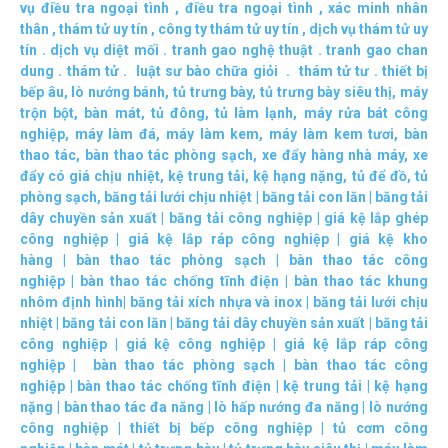
vụ điều tra ngoại tình
,
điều tra ngoại tình
,
xác minh nhân
thân
,
thám tử uy tín
,
công ty thám tử uy tín
,
dịch vụ thám tử uy
tín
.
dịch vụ diệt mối
.
tranh gao nghệ thuật
.
tranh gao chan
dung
.
thám tử
.
luật sư bào chữa giỏi
.
thám tử tư
.
thiết bị
bếp âu
,
lò nướng bánh
,
tủ trưng bày
,
tủ trưng bày siêu thị
,
máy
trộn bột
,
bàn mát
,
tủ đông
,
tủ làm lạnh
,
máy rửa bát công
nghiệp
,
máy làm đá
,
máy làm kem
,
máy làm kem tươi
,
bàn
thao tác
,
bàn thao tác phòng sạch
,
xe đẩy hàng nhà máy
,
xe
đẩy có giá chịu nhiệt
,
kệ trung tải
,
kệ hạng nặng
,
tủ để đồ
,
tủ
phòng sạch
,
băng tải lưới chịu nhiệt
|
băng tải con lăn
|
băng tải
dây chuyền sản xuất
|
băng tải công nghiệp
|
giá kệ lắp ghép
công nghiệp
|
giá kệ lắp ráp công nghiệp
|
giá kệ kho
hàng
|
bàn thao tác phòng sạch
|
bàn thao tác công
nghiệp
|
bàn thao tác chống tĩnh điện
|
bàn thao tác khung
nhôm định hình
|
băng tải xích nhựa và inox
|
băng tải lưới chịu
nhiệt
|
băng tải con lăn
|
băng tải dây chuyền sản xuất
|
băng tải
công nghiệp
|
giá kệ công nghiệp
|
giá kệ lắp ráp công
nghiệp
|
bàn thao tác phòng sạch
|
bàn thao tác công
nghiệp
|
bàn thao tác chống tĩnh điện
|
kệ trung tải
|
kệ hạng
nặng
|
bàn thao tác đa năng
|
lò hấp nướng đa năng
|
lò nướng
công nghiệp
|
thiết bị bếp công nghiệp
|
tủ cơm công