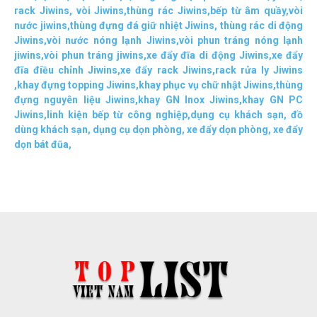
rack Jiwins
,
vòi Jiwins
,
thùng rác Jiwins
,
bếp từ âm quầy
,
vòi
nước jiwins
,
thùng đựng đá giữ nhiệt Jiwins
,
thùng rác di động
Jiwins
,
vòi nước nóng lạnh Jiwins
,
vòi phun tráng nóng lạnh
jiwins
,
vòi phun tráng jiwins
,
xe đẩy đĩa di động Jiwins,
xe đẩy
đĩa điều chỉnh Jiwins
,
xe đẩy rack Jiwins
,
rack rửa ly Jiwins
,
khay đựng topping Jiwins
,
khay phục vụ chữ nhật Jiwins
,
thùng
đựng nguyên liệu Jiwins
,
khay GN Inox Jiwins
,
khay GN PC
Jiwins
,
linh kiện bếp từ công nghiệp
,
dụng cụ khách sạn
,
đồ
dùng khách sạn
,
dụng cụ dọn phòng
,
xe đẩy dọn phòng
,
xe đẩy
dọn bát đũa
,