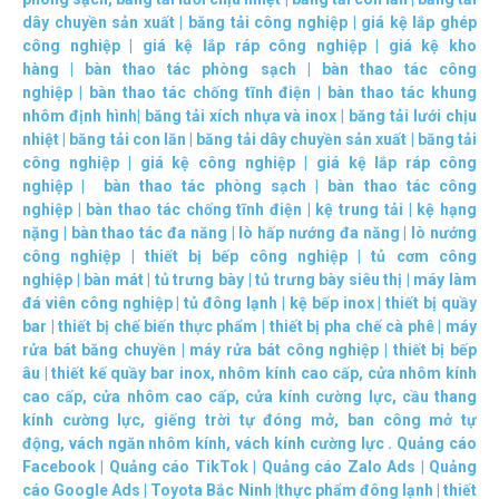
dây chuyền sản xuất
|
băng tải công nghiệp
|
giá kệ lắp ghép
công nghiệp
|
giá kệ lắp ráp công nghiệp
|
giá kệ kho
hàng
|
bàn thao tác phòng sạch
|
bàn thao tác công
nghiệp
|
bàn thao tác chống tĩnh điện
|
bàn thao tác khung
nhôm định hình
|
băng tải xích nhựa và inox
|
băng tải lưới chịu
nhiệt
|
băng tải con lăn
|
băng tải dây chuyền sản xuất
|
băng tải
công nghiệp
|
giá kệ công nghiệp
|
giá kệ lắp ráp công
nghiệp
|
bàn thao tác phòng sạch
|
bàn thao tác công
nghiệp
|
bàn thao tác chống tĩnh điện
|
kệ trung tải
|
kệ hạng
nặng
|
bàn thao tác đa năng
|
lò hấp nướng đa năng
|
lò nướng
công nghiệp
|
thiết bị bếp công nghiệp
|
tủ cơm công
nghiệp
|
bàn mát
|
tủ trưng bày
|
tủ trưng bày siêu thị
|
máy làm
đá viên công nghiệp
|
tủ đông lạnh
|
kệ bếp inox
|
thiết bị quầy
bar
|
thiết bị chế biến thực phẩm
|
thiết bị pha chế cà phê
|
máy
rửa bát băng chuyền
|
máy rửa bát công nghiệp
|
thiết bị bếp
âu
|
thiết kế quầy bar inox
,
nhôm kính cao cấp
,
cửa nhôm kính
cao cấp
,
cửa nhôm cao cấp
,
cửa kính cường lực
,
cầu thang
kính cường lực
,
giếng trời tự đóng mở
,
ban công mở tự
động
,
vách ngăn nhôm kính
,
vách kính cường lực
.
Quảng cáo
Facebook
|
Quảng cáo TikTok
|
Quảng cáo Zalo Ads
|
Quảng
cáo Google Ads
|
Toyota Bắc Ninh |
thực phẩm đông lạnh
|
thiết