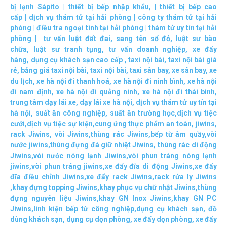
bị lạnh Sápito
|
thiết bị bếp nhập khẩu
, |
thiết bị bếp cao
cấp
|
dịch vụ thám tử tại hải phòng
|
công ty thám tử tại hải
phòng
|
điều tra ngoại tình tại hải phòng
|
thám tử uy tín tại hải
phòng
|
tư vấn luật đất đai
,
sang tên sổ đỏ
,
luật sư bào
chữa
,
luật sư tranh tụng
,
tư vấn doanh nghiệp
,
xe đẩy
hàng
,
dụng cụ khách sạn cao cấp
,
taxi nội bài
,
taxi nội bài giá
rẻ
,
bảng giá taxi nội bài
,
taxi nội bài
,
taxi sân bay
,
xe sân bay
,
xe
du lịch
,
xe hà nội đi thanh hoá
,
xe hà nội đi ninh bình
,
xe hà nội
đi nam định
,
xe hà nội đi quảng ninh
,
xe hà nội đi thái bình
,
trung tâm dạy lái xe
,
dạy lái xe hà nội
,
dịch vụ thám tử uy tín tại
hà nội
,
suất ăn công nghiệp
,
suất ăn trường học
,
dịch vụ tiệc
cưới
,
dịch vụ tiệc sự kiện
,
cung ứng thực phẩm an toàn
,
jiwins
,
rack Jiwins
,
vòi Jiwins
,
thùng rác Jiwins
,
bếp từ âm quầy
,
vòi
nước jiwins
,
thùng đựng đá giữ nhiệt Jiwins
,
thùng rác di động
Jiwins
,
vòi nước nóng lạnh Jiwins
,
vòi phun tráng nóng lạnh
jiwins
,
vòi phun tráng jiwins
,
xe đẩy đĩa di động Jiwins,
xe đẩy
đĩa điều chỉnh Jiwins
,
xe đẩy rack Jiwins
,
rack rửa ly Jiwins
,
khay đựng topping Jiwins
,
khay phục vụ chữ nhật Jiwins
,
thùng
đựng nguyên liệu Jiwins
,
khay GN Inox Jiwins
,
khay GN PC
Jiwins
,
linh kiện bếp từ công nghiệp
,
dụng cụ khách sạn
,
đồ
dùng khách sạn
,
dụng cụ dọn phòng
,
xe đẩy dọn phòng
,
xe đẩy