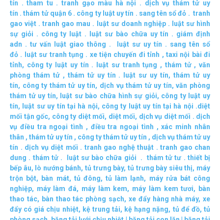
tín
.
tham tu
.
tranh gạo màu hà nội
.
dịch vụ thám tử uy
tín
.
thám tử quận 6
.
công ty luật uy tín
.
sang tên sổ đỏ
.
tranh
gao việt
.
tranh gao mau
.
luật sư doanh nghiệp
.
luật sư hình
sự giỏi
.
công ty luật
.
luật sư bào chữa uy tín
.
giám định
adn
.
tư vấn luật giao thông
.
luật sư uy tín
.
sang tên sổ
đỏ
.
luật sư tranh tụng
.
xe tiện chuyến đi tỉnh
,
taxi nội bài đi
tỉnh
,
công ty luật uy tín
.
luật sư tranh tụng
,
thám tử
,
văn
phòng thám tử
,
thám tử uy tín .
luật sư uy tín
,
thám tử uy
tín
,
công ty thám tử uy tín
,
dịch vụ thám tử uy tín
,
văn phòng
thám tử uy tín
,
luật sư bào chữa hình sự giỏi
,
công ty luật uy
tín
,
luật sư uy tín tại hà nội
,
công ty luật uy tín tại hà nội
.
diệt
mối tận gốc
,
công ty diệt mối
,
diệt mối
,
dịch vụ diệt mối
.
dịch
vụ điều tra ngoại tình
,
điều tra ngoại tình
,
xác minh nhân
thân
,
thám tử uy tín
,
công ty thám tử uy tín
,
dịch vụ thám tử uy
tín
.
dịch vụ diệt mối
.
tranh gao nghệ thuật
.
tranh gao chan
dung
.
thám tử
.
luật sư bào chữa giỏi
.
thám tử tư
.
thiết bị
bếp âu
,
lò nướng bánh
,
tủ trưng bày
,
tủ trưng bày siêu thị
,
máy
trộn bột
,
bàn mát
,
tủ đông
,
tủ làm lạnh
,
máy rửa bát công
nghiệp
,
máy làm đá
,
máy làm kem
,
máy làm kem tươi
,
bàn
thao tác
,
bàn thao tác phòng sạch
,
xe đẩy hàng nhà máy
,
xe
đẩy có giá chịu nhiệt
,
kệ trung tải
,
kệ hạng nặng
,
tủ để đồ
,
tủ
phòng sạch
,
băng tải lưới chịu nhiệt
|
băng tải con lăn
|
băng tải