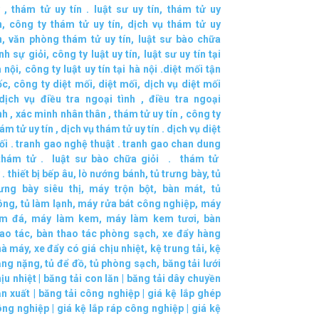
,
thám tử uy tín .
luật sư uy tín
,
thám tử uy
n
,
công ty thám tử uy tín
,
dịch vụ thám tử uy
n
,
văn phòng thám tử uy tín
,
luật sư bào chữa
nh sự giỏi
,
công ty luật uy tín
,
luật sư uy tín tại
 nội
,
công ty luật uy tín tại hà nội
.
diệt mối tận
ốc
,
công ty diệt mối
,
diệt mối
,
dịch vụ diệt mối
dịch vụ điều tra ngoại tình
,
điều tra ngoại
nh
,
xác minh nhân thân
,
thám tử uy tín
,
công ty
ám tử uy tín
,
dịch vụ thám tử uy tín
.
dịch vụ diệt
ối
.
tranh gao nghệ thuật
.
tranh gao chan dung
thám tử
.
luật sư bào chữa giỏi
.
thám tử
.
thiết bị bếp âu
,
lò nướng bánh
,
tủ trưng bày
,
tủ
rưng bày siêu thị
,
máy trộn bột
,
bàn mát
,
tủ
ông
,
tủ làm lạnh
,
máy rửa bát công nghiệp
,
máy
àm đá
,
máy làm kem
,
máy làm kem tươi
,
bàn
ao tác
,
bàn thao tác phòng sạch
,
xe đẩy hàng
hà máy
,
xe đẩy có giá chịu nhiệt
,
kệ trung tải
,
kệ
ạng nặng
,
tủ để đồ
,
tủ phòng sạch
,
băng tải lưới
ịu nhiệt
|
băng tải con lăn
|
băng tải dây chuyền
ản xuất
|
băng tải công nghiệp
|
giá kệ lắp ghép
ông nghiệp
|
giá kệ lắp ráp công nghiệp
|
giá kệ