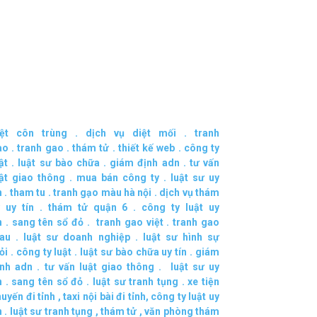
iệt côn trùng
.
dịch vụ diệt mối
.
tranh
ao
.
tranh gao
.
thám tử
.
thiết kế web
.
công ty
ật
.
luật sư bào chữa
.
giám định adn
.
tư vấn
uật giao thông
.
mua bán công ty
.
luật sư uy
n
.
tham tu
.
tranh gạo màu hà nội
.
dịch vụ thám
 uy tín
.
thám tử quận 6
.
công ty luật uy
n
.
sang tên sổ đỏ
.
tranh gao việt
.
tranh gao
au
.
luật sư doanh nghiệp
.
luật sư hình sự
ỏi
.
công ty luật
.
luật sư bào chữa uy tín
.
giám
ịnh adn
.
tư vấn luật giao thông
.
luật sư uy
n
.
sang tên sổ đỏ
.
luật sư tranh tụng
.
xe tiện
uyến đi tỉnh
,
taxi nội bài đi tỉnh
,
công ty luật uy
n
.
luật sư tranh tụng
,
thám tử
,
văn phòng thám