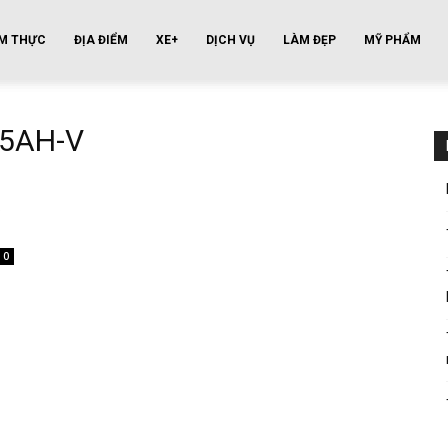
M THỰC
ĐỊA ĐIỂM
XE+
DỊCH VỤ
LÀM ĐẸP
MỸ PHẨM
35AH-V
t
0