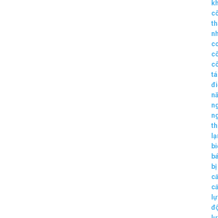
k
c
t
n
c
c
c
t
đ
n
n
n
th
lạ
b
b
bị
c
c
lự
đ
lự