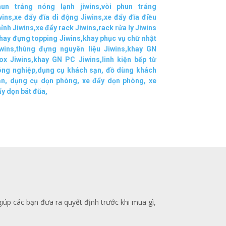
hun tráng nóng lạnh jiwins
,
vòi phun tráng
wins
,
xe đẩy đĩa di động Jiwins,
xe đẩy đĩa điều
ỉnh Jiwins
,
xe đẩy rack Jiwins
,
rack rửa ly Jiwins
hay đựng topping Jiwins
,
khay phục vụ chữ nhật
wins
,
thùng đựng nguyên liệu Jiwins
,
khay GN
ox Jiwins
,
khay GN PC Jiwins
,
linh kiện bếp từ
ông nghiệp
,
dụng cụ khách sạn
,
đồ dùng khách
ạn
,
dụng cụ dọn phòng
,
xe đẩy dọn phòng
,
xe
y dọn bát đũa
,
giúp các bạn đưa ra quyết định trước khi mua gì,