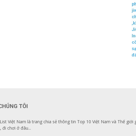
p
ji
ch
,
k
Ji
In
c
s
đẩ
CHÚNG TÔI
List Việt Nam là trang chia sẻ thông tin Top 10 Việt Nam và Thế giới 
, đi chơi ở đâu...