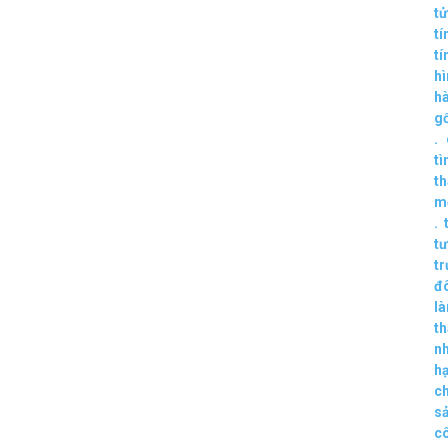
tử
tí
tí
hì
hà
g
.
tì
th
m
.
tư
t
đ
l
th
n
h
ch
s
c