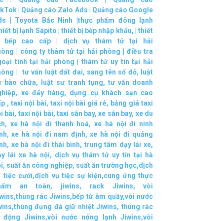
ikTok
|
Quảng cáo Zalo Ads
|
Quảng cáo Google
ds
|
Toyota Bắc Ninh |
thực phẩm đông lạnh
hiết bị lạnh Sápito
|
thiết bị bếp nhập khẩu
, |
thiết
ị bếp cao cấp
|
dịch vụ thám tử tại hải
hòng
|
công ty thám tử tại hải phòng
|
điều tra
oại tình tại hải phòng
|
thám tử uy tín tại hải
hòng
|
tư vấn luật đất đai
,
sang tên sổ đỏ
,
luật
ư bào chữa
,
luật sư tranh tụng
,
tư vấn doanh
ghiệp
,
xe đẩy hàng
,
dụng cụ khách sạn cao
ấp
,
taxi nội bài
,
taxi nội bài giá rẻ
,
bảng giá taxi
i bài
,
taxi nội bài
,
taxi sân bay
,
xe sân bay
,
xe du
ch
,
xe hà nội đi thanh hoá
,
xe hà nội đi ninh
nh
,
xe hà nội đi nam định
,
xe hà nội đi quảng
nh
,
xe hà nội đi thái bình
,
trung tâm dạy lái xe
,
y lái xe hà nội
,
dịch vụ thám tử uy tín tại hà
i
,
suất ăn công nghiệp
,
suất ăn trường học
,
dịch
 tiệc cưới
,
dịch vụ tiệc sự kiện
,
cung ứng thực
hẩm an toàn
,
jiwins
,
rack Jiwins
,
vòi
wins
,
thùng rác Jiwins
,
bếp từ âm quầy
,
vòi nước
wins
,
thùng đựng đá giữ nhiệt Jiwins
,
thùng rác
i động Jiwins
,
vòi nước nóng lạnh Jiwins
,
vòi