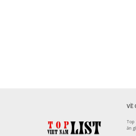
VỀ 
Top 
ăn gì