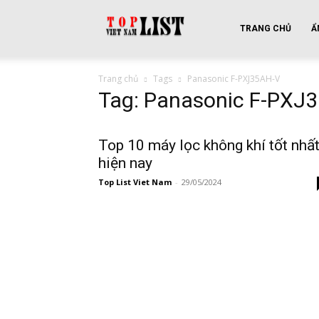
top
TRANG CHỦ
Ẩ
Trang chủ
Tags
Panasonic F-PXJ35AH-V
list
Tag: Panasonic F-PXJ
vietnam
Top 10 máy lọc không khí tốt nhấ
hiện nay
Top List Viet Nam
-
29/05/2024