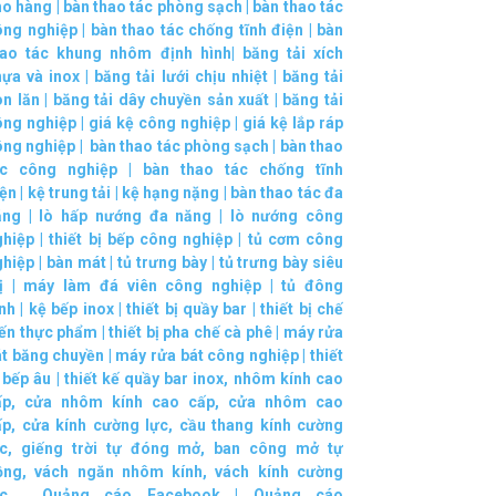
ho hàng
|
bàn thao tác phòng sạch
|
bàn thao tác
ông nghiệp
|
bàn thao tác chống tĩnh điện
|
bàn
hao tác khung nhôm định hình
|
băng tải xích
hựa và inox
|
băng tải lưới chịu nhiệt
|
băng tải
on lăn
|
băng tải dây chuyền sản xuất
|
băng tải
ông nghiệp
|
giá kệ công nghiệp
|
giá kệ lắp ráp
ông nghiệp
|
bàn thao tác phòng sạch
|
bàn thao
ác công nghiệp
|
bàn thao tác chống tĩnh
iện
|
kệ trung tải
|
kệ hạng nặng
|
bàn thao tác đa
ăng
|
lò hấp nướng đa năng
|
lò nướng công
ghiệp
|
thiết bị bếp công nghiệp
|
tủ cơm công
ghiệp
|
bàn mát
|
tủ trưng bày
|
tủ trưng bày siêu
ị
|
máy làm đá viên công nghiệp
|
tủ đông
nh
|
kệ bếp inox
|
thiết bị quầy bar
|
thiết bị chế
iến thực phẩm
|
thiết bị pha chế cà phê
|
máy rửa
át băng chuyền
|
máy rửa bát công nghiệp
|
thiết
 bếp âu
|
thiết kế quầy bar inox
,
nhôm kính cao
ấp
,
cửa nhôm kính cao cấp
,
cửa nhôm cao
ấp
,
cửa kính cường lực
,
cầu thang kính cường
c
,
giếng trời tự đóng mở
,
ban công mở tự
ộng
,
vách ngăn nhôm kính
,
vách kính cường
c
.
Quảng cáo Facebook
|
Quảng cáo