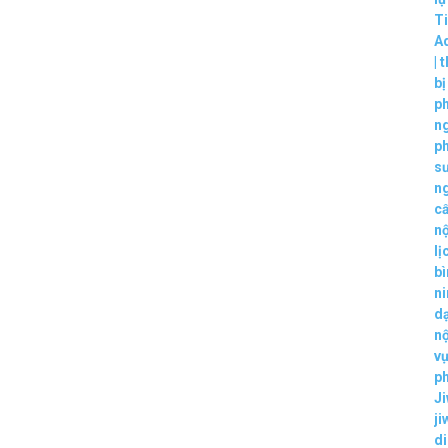
T
A
|
t
b
p
ng
p
s
n
c
nộ
lị
bì
ni
dạ
nộ
vụ
p
Ji
ji
d