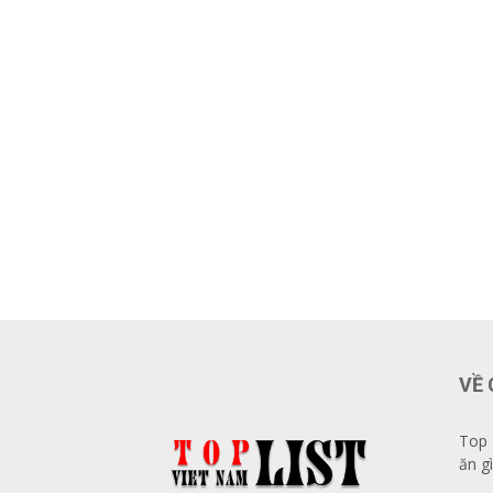
VỀ 
Top 
ăn gì