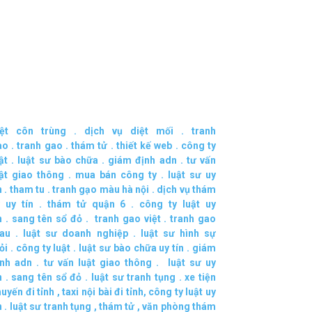
iệt côn trùng
.
dịch vụ diệt mối
.
tranh
ao
.
tranh gao
.
thám tử
.
thiết kế web
.
công ty
ật
.
luật sư bào chữa
.
giám định adn
.
tư vấn
uật giao thông
.
mua bán công ty
.
luật sư uy
n
.
tham tu
.
tranh gạo màu hà nội
.
dịch vụ thám
 uy tín
.
thám tử quận 6
.
công ty luật uy
n
.
sang tên sổ đỏ
.
tranh gao việt
.
tranh gao
au
.
luật sư doanh nghiệp
.
luật sư hình sự
ỏi
.
công ty luật
.
luật sư bào chữa uy tín
.
giám
ịnh adn
.
tư vấn luật giao thông
.
luật sư uy
n
.
sang tên sổ đỏ
.
luật sư tranh tụng
.
xe tiện
uyến đi tỉnh
,
taxi nội bài đi tỉnh
,
công ty luật uy
n
.
luật sư tranh tụng
,
thám tử
,
văn phòng thám