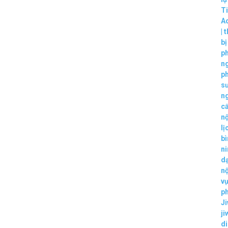
T
A
|
t
b
p
ng
p
s
n
c
nộ
lị
bì
ni
dạ
nộ
vụ
p
Ji
ji
d