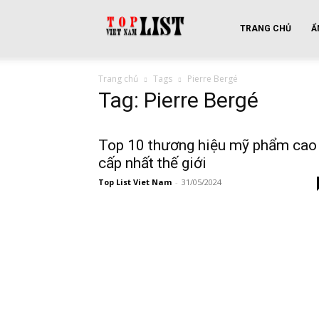
top
TRANG CHỦ
Ẩ
Trang chủ
Tags
Pierre Bergé
list
Tag: Pierre Bergé
vietnam
Top 10 thương hiệu mỹ phẩm cao
cấp nhất thế giới
Top List Viet Nam
-
31/05/2024