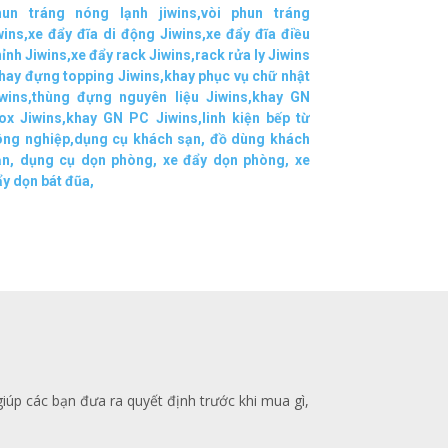
hun tráng nóng lạnh jiwins
,
vòi phun tráng
wins
,
xe đẩy đĩa di động Jiwins,
xe đẩy đĩa điều
ỉnh Jiwins
,
xe đẩy rack Jiwins
,
rack rửa ly Jiwins
hay đựng topping Jiwins
,
khay phục vụ chữ nhật
wins
,
thùng đựng nguyên liệu Jiwins
,
khay GN
ox Jiwins
,
khay GN PC Jiwins
,
linh kiện bếp từ
ông nghiệp
,
dụng cụ khách sạn
,
đồ dùng khách
ạn
,
dụng cụ dọn phòng
,
xe đẩy dọn phòng
,
xe
y dọn bát đũa
,
giúp các bạn đưa ra quyết định trước khi mua gì,