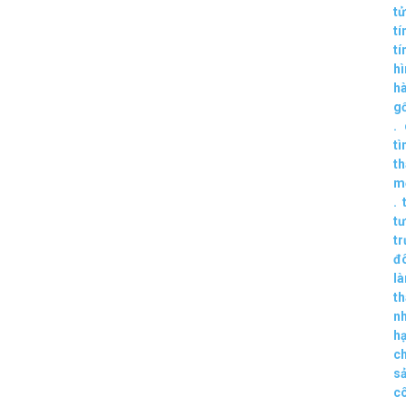
tử
tí
tí
hì
hà
g
.
tì
th
m
.
tư
t
đ
l
th
n
h
ch
s
c