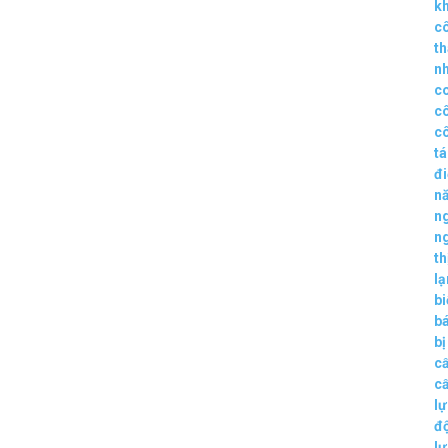
k
c
t
n
c
c
c
t
đ
n
n
n
th
lạ
b
b
bị
c
c
lự
đ
lự