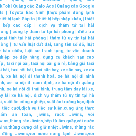
ikTok
|
Quảng cáo Zalo Ads
|
Quảng cáo Google
ds
|
Toyota Bắc Ninh |
thực phẩm đông lạnh
hiết bị lạnh Sápito
|
thiết bị bếp nhập khẩu
, |
thiết
ị bếp cao cấp
|
dịch vụ thám tử tại hải
hòng
|
công ty thám tử tại hải phòng
|
điều tra
oại tình tại hải phòng
|
thám tử uy tín tại hải
hòng
|
tư vấn luật đất đai
,
sang tên sổ đỏ
,
luật
ư bào chữa
,
luật sư tranh tụng
,
tư vấn doanh
ghiệp
,
xe đẩy hàng
,
dụng cụ khách sạn cao
ấp
,
taxi nội bài
,
taxi nội bài giá rẻ
,
bảng giá taxi
i bài
,
taxi nội bài
,
taxi sân bay
,
xe sân bay
,
xe du
ch
,
xe hà nội đi thanh hoá
,
xe hà nội đi ninh
nh
,
xe hà nội đi nam định
,
xe hà nội đi quảng
nh
,
xe hà nội đi thái bình
,
trung tâm dạy lái xe
,
y lái xe hà nội
,
dịch vụ thám tử uy tín tại hà
i
,
suất ăn công nghiệp
,
suất ăn trường học
,
dịch
 tiệc cưới
,
dịch vụ tiệc sự kiện
,
cung ứng thực
hẩm an toàn
,
jiwins
,
rack Jiwins
,
vòi
wins
,
thùng rác Jiwins
,
bếp từ âm quầy
,
vòi nước
wins
,
thùng đựng đá giữ nhiệt Jiwins
,
thùng rác
i động Jiwins
,
vòi nước nóng lạnh Jiwins
,
vòi