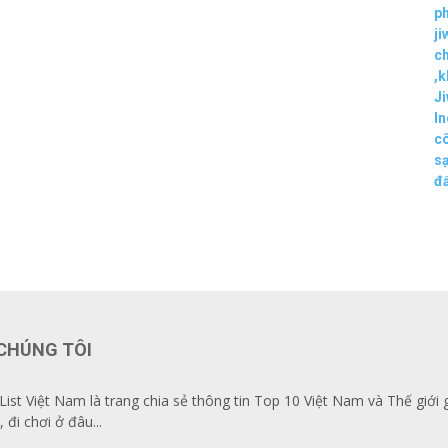
p
ji
ch
,
k
Ji
In
c
s
đẩ
CHÚNG TÔI
List Việt Nam là trang chia sẻ thông tin Top 10 Việt Nam và Thế giới 
, đi chơi ở đâu...