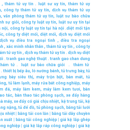
,
thám tử uy tín .
luật sư uy tín
,
thám tử uy
n
,
công ty thám tử uy tín
,
dịch vụ thám tử uy
n
,
văn phòng thám tử uy tín
,
luật sư bào chữa
nh sự giỏi
,
công ty luật uy tín
,
luật sư uy tín tại
 nội
,
công ty luật uy tín tại hà nội
.
diệt mối tận
ốc
,
công ty diệt mối
,
diệt mối
,
dịch vụ diệt mối
dịch vụ điều tra ngoại tình
,
điều tra ngoại
nh
,
xác minh nhân thân
,
thám tử uy tín
,
công ty
ám tử uy tín
,
dịch vụ thám tử uy tín
.
dịch vụ diệt
ối
.
tranh gao nghệ thuật
.
tranh gao chan dung
thám tử
.
luật sư bào chữa giỏi
.
thám tử
.
thiết bị bếp âu
,
lò nướng bánh
,
tủ trưng bày
,
tủ
rưng bày siêu thị
,
máy trộn bột
,
bàn mát
,
tủ
ông
,
tủ làm lạnh
,
máy rửa bát công nghiệp
,
máy
àm đá
,
máy làm kem
,
máy làm kem tươi
,
bàn
ao tác
,
bàn thao tác phòng sạch
,
xe đẩy hàng
hà máy
,
xe đẩy có giá chịu nhiệt
,
kệ trung tải
,
kệ
ạng nặng
,
tủ để đồ
,
tủ phòng sạch
,
băng tải lưới
ịu nhiệt
|
băng tải con lăn
|
băng tải dây chuyền
ản xuất
|
băng tải công nghiệp
|
giá kệ lắp ghép
ông nghiệp
|
giá kệ lắp ráp công nghiệp
|
giá kệ