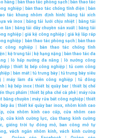
ho hàng
|
bàn thao tác phòng sạch
|
bàn thao tác
ông nghiệp
|
bàn thao tác chống tĩnh điện
|
bàn
hao tác khung nhôm định hình
|
băng tải xích
hựa và inox
|
băng tải lưới chịu nhiệt
|
băng tải
on lăn
|
băng tải dây chuyền sản xuất
|
băng tải
ông nghiệp
|
giá kệ công nghiệp
|
giá kệ lắp ráp
ông nghiệp
|
bàn thao tác phòng sạch
|
bàn thao
ác công nghiệp
|
bàn thao tác chống tĩnh
iện
|
kệ trung tải
|
kệ hạng nặng
|
bàn thao tác đa
ăng
|
lò hấp nướng đa năng
|
lò nướng công
ghiệp
|
thiết bị bếp công nghiệp
|
tủ cơm công
ghiệp
|
bàn mát
|
tủ trưng bày
|
tủ trưng bày siêu
ị
|
máy làm đá viên công nghiệp
|
tủ đông
nh
|
kệ bếp inox
|
thiết bị quầy bar
|
thiết bị chế
iến thực phẩm
|
thiết bị pha chế cà phê
|
máy rửa
át băng chuyền
|
máy rửa bát công nghiệp
|
thiết
 bếp âu
|
thiết kế quầy bar inox
,
nhôm kính cao
ấp
,
cửa nhôm kính cao cấp
,
cửa nhôm cao
ấp
,
cửa kính cường lực
,
cầu thang kính cường
c
,
giếng trời tự đóng mở
,
ban công mở tự
ộng
,
vách ngăn nhôm kính
,
vách kính cường
c
.
Quảng cáo Facebook
|
Quảng cáo