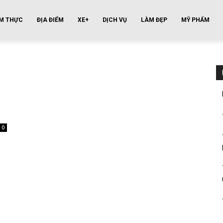
M THỰC
ĐỊA ĐIỂM
XE+
DỊCH VỤ
LÀM ĐẸP
MỸ PHẨM
0