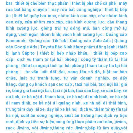
bar
|
thiết bị chế biến thực phẩm
|
thiết bị pha chế cà phê
|
máy
rửa bát băng chuyền
|
máy rửa bát công nghiệp
|
thiết bị bếp
âu
|
thiết kế quầy bar inox
,
nhôm kính cao cấp
,
cửa nhôm kính
cao cấp
,
cửa nhôm cao cấp
,
cửa kính cường lực
,
cầu thang
kính cường lực
,
giếng trời tự đóng mở
,
ban công mở tự
động
,
vách ngăn nhôm kính
,
vách kính cường lực
.
Quảng cáo
Facebook
|
Quảng cáo TikTok
|
Quảng cáo Zalo Ads
|
Quảng
cáo Google Ads
|
Toyota Bắc Ninh |
thực phẩm đông lạnh
|
thiết
bị lạnh Sápito
|
thiết bị bếp nhập khẩu
, |
thiết bị bếp cao
cấp
|
dịch vụ thám tử tại hải phòng
|
công ty thám tử tại hải
phòng
|
điều tra ngoại tình tại hải phòng
|
thám tử uy tín tại hải
phòng
|
tư vấn luật đất đai
,
sang tên sổ đỏ
,
luật sư bào
chữa
,
luật sư tranh tụng
,
tư vấn doanh nghiệp
,
xe đẩy
hàng
,
dụng cụ khách sạn cao cấp
,
taxi nội bài
,
taxi nội bài giá
rẻ
,
bảng giá taxi nội bài
,
taxi nội bài
,
taxi sân bay
,
xe sân bay
,
xe
du lịch
,
xe hà nội đi thanh hoá
,
xe hà nội đi ninh bình
,
xe hà nội
đi nam định
,
xe hà nội đi quảng ninh
,
xe hà nội đi thái bình
,
trung tâm dạy lái xe
,
dạy lái xe hà nội
,
dịch vụ thám tử uy tín tại
hà nội
,
suất ăn công nghiệp
,
suất ăn trường học
,
dịch vụ tiệc
cưới
,
dịch vụ tiệc sự kiện
,
cung ứng thực phẩm an toàn
,
jiwins
,
rack Jiwins
,
vòi Jiwins
,
thùng rác Jiwins
,
bếp từ âm quầy
,
vòi