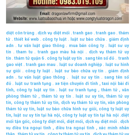
diệt côn trùng
.
dịch vụ diệt mối
.
tranh gao
.
tranh gao
.
thám
tử
.
thiết kế web
.
công ty luật
.
luật sư bào chữa
.
giám định
adn
.
tư vấn luật giao thông
.
mua bán công ty
.
luật sư uy
tín
.
tham tu
.
tranh gạo màu hà nội
.
dịch vụ thám tử uy
tín
.
thám tử quận 6
.
công ty luật uy tín
.
sang tên sổ đỏ
.
tranh
gao việt
.
tranh gao mau
.
luật sư doanh nghiệp
.
luật sư hình
sự giỏi
.
công ty luật
.
luật sư bào chữa uy tín
.
giám định
adn
.
tư vấn luật giao thông
.
luật sư uy tín
.
sang tên sổ
đỏ
.
luật sư tranh tụng
.
xe tiện chuyến đi tỉnh
,
taxi nội bài đi
tỉnh
,
công ty luật uy tín
.
luật sư tranh tụng
,
thám tử
,
văn
phòng thám tử
,
thám tử uy tín .
luật sư uy tín
,
thám tử uy
tín
,
công ty thám tử uy tín
,
dịch vụ thám tử uy tín
,
văn phòng
thám tử uy tín
,
luật sư bào chữa hình sự giỏi
,
công ty luật uy
tín
,
luật sư uy tín tại hà nội
,
công ty luật uy tín tại hà nội
.
diệt
mối tận gốc
,
công ty diệt mối
,
diệt mối
,
dịch vụ diệt mối
.
dịch
vụ điều tra ngoại tình
,
điều tra ngoại tình
,
xác minh nhân
thân
,
thám tử uy tín
,
công ty thám tử uy tín
,
dịch vụ thám tử uy