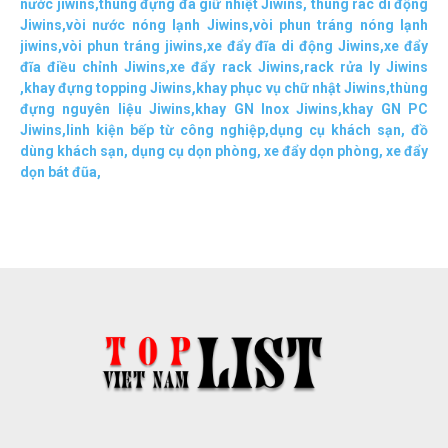
nước jiwins
,
thùng đựng đá giữ nhiệt Jiwins
,
thùng rác di động
Jiwins
,
vòi nước nóng lạnh Jiwins
,
vòi phun tráng nóng lạnh
jiwins
,
vòi phun tráng jiwins
,
xe đẩy đĩa di động Jiwins,
xe đẩy
đĩa điều chỉnh Jiwins
,
xe đẩy rack Jiwins
,
rack rửa ly Jiwins
,
khay đựng topping Jiwins
,
khay phục vụ chữ nhật Jiwins
,
thùng
đựng nguyên liệu Jiwins
,
khay GN Inox Jiwins
,
khay GN PC
Jiwins
,
linh kiện bếp từ công nghiệp
,
dụng cụ khách sạn
,
đồ
dùng khách sạn
,
dụng cụ dọn phòng
,
xe đẩy dọn phòng
,
xe đẩy
dọn bát đũa
,