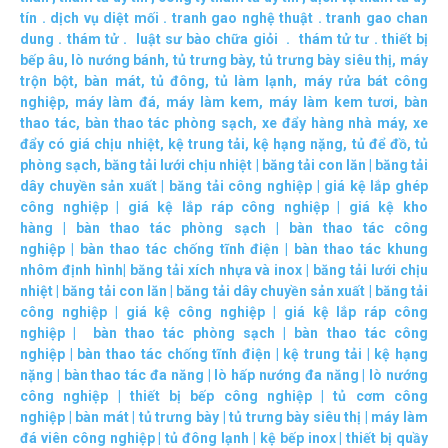
tín
.
dịch vụ diệt mối
.
tranh gao nghệ thuật
.
tranh gao chan
dung
.
thám tử
.
luật sư bào chữa giỏi
.
thám tử tư
.
thiết bị
bếp âu
,
lò nướng bánh
,
tủ trưng bày
,
tủ trưng bày siêu thị
,
máy
trộn bột
,
bàn mát
,
tủ đông
,
tủ làm lạnh
,
máy rửa bát công
nghiệp
,
máy làm đá
,
máy làm kem
,
máy làm kem tươi
,
bàn
thao tác
,
bàn thao tác phòng sạch
,
xe đẩy hàng nhà máy
,
xe
đẩy có giá chịu nhiệt
,
kệ trung tải
,
kệ hạng nặng
,
tủ để đồ
,
tủ
phòng sạch
,
băng tải lưới chịu nhiệt
|
băng tải con lăn
|
băng tải
dây chuyền sản xuất
|
băng tải công nghiệp
|
giá kệ lắp ghép
công nghiệp
|
giá kệ lắp ráp công nghiệp
|
giá kệ kho
hàng
|
bàn thao tác phòng sạch
|
bàn thao tác công
nghiệp
|
bàn thao tác chống tĩnh điện
|
bàn thao tác khung
nhôm định hình
|
băng tải xích nhựa và inox
|
băng tải lưới chịu
nhiệt
|
băng tải con lăn
|
băng tải dây chuyền sản xuất
|
băng tải
công nghiệp
|
giá kệ công nghiệp
|
giá kệ lắp ráp công
nghiệp
|
bàn thao tác phòng sạch
|
bàn thao tác công
nghiệp
|
bàn thao tác chống tĩnh điện
|
kệ trung tải
|
kệ hạng
nặng
|
bàn thao tác đa năng
|
lò hấp nướng đa năng
|
lò nướng
công nghiệp
|
thiết bị bếp công nghiệp
|
tủ cơm công
nghiệp
|
bàn mát
|
tủ trưng bày
|
tủ trưng bày siêu thị
|
máy làm
đá viên công nghiệp
|
tủ đông lạnh
|
kệ bếp inox
|
thiết bị quầy