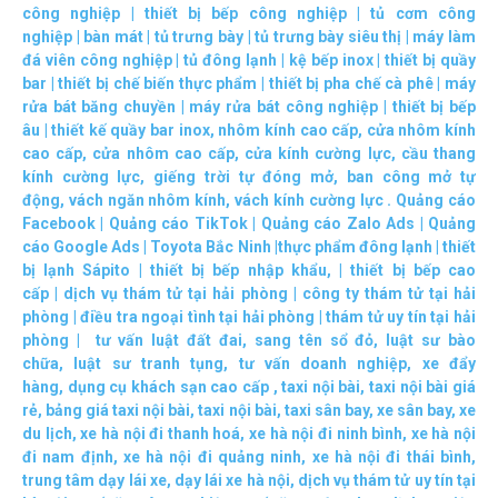
công nghiệp
|
thiết bị bếp công nghiệp
|
tủ cơm công
nghiệp
|
bàn mát
|
tủ trưng bày
|
tủ trưng bày siêu thị
|
máy làm
đá viên công nghiệp
|
tủ đông lạnh
|
kệ bếp inox
|
thiết bị quầy
bar
|
thiết bị chế biến thực phẩm
|
thiết bị pha chế cà phê
|
máy
rửa bát băng chuyền
|
máy rửa bát công nghiệp
|
thiết bị bếp
âu
|
thiết kế quầy bar inox
,
nhôm kính cao cấp
,
cửa nhôm kính
cao cấp
,
cửa nhôm cao cấp
,
cửa kính cường lực
,
cầu thang
kính cường lực
,
giếng trời tự đóng mở
,
ban công mở tự
động
,
vách ngăn nhôm kính
,
vách kính cường lực
.
Quảng cáo
Facebook
|
Quảng cáo TikTok
|
Quảng cáo Zalo Ads
|
Quảng
cáo Google Ads
|
Toyota Bắc Ninh |
thực phẩm đông lạnh
|
thiết
bị lạnh Sápito
|
thiết bị bếp nhập khẩu
, |
thiết bị bếp cao
cấp
|
dịch vụ thám tử tại hải phòng
|
công ty thám tử tại hải
phòng
|
điều tra ngoại tình tại hải phòng
|
thám tử uy tín tại hải
phòng
|
tư vấn luật đất đai
,
sang tên sổ đỏ
,
luật sư bào
chữa
,
luật sư tranh tụng
,
tư vấn doanh nghiệp
,
xe đẩy
hàng
,
dụng cụ khách sạn cao cấp
,
taxi nội bài
,
taxi nội bài giá
rẻ
,
bảng giá taxi nội bài
,
taxi nội bài
,
taxi sân bay
,
xe sân bay
,
xe
du lịch
,
xe hà nội đi thanh hoá
,
xe hà nội đi ninh bình
,
xe hà nội
đi nam định
,
xe hà nội đi quảng ninh
,
xe hà nội đi thái bình
,
trung tâm dạy lái xe
,
dạy lái xe hà nội
,
dịch vụ thám tử uy tín tại