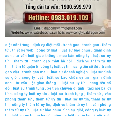
diệt côn trùng
.
dịch vụ diệt mối
.
tranh gao
.
tranh gao
.
thám
tử
.
thiết kế web
.
công ty luật
.
luật sư bào chữa
.
giám định
adn
.
tư vấn luật giao thông
.
mua bán công ty
.
luật sư uy
tín
.
tham tu
.
tranh gạo màu hà nội
.
dịch vụ thám tử uy
tín
.
thám tử quận 6
.
công ty luật uy tín
.
sang tên sổ đỏ
.
tranh
gao việt
.
tranh gao mau
.
luật sư doanh nghiệp
.
luật sư hình
sự giỏi
.
công ty luật
.
luật sư bào chữa uy tín
.
giám định
adn
.
tư vấn luật giao thông
.
luật sư uy tín
.
sang tên sổ
đỏ
.
luật sư tranh tụng
.
xe tiện chuyến đi tỉnh
,
taxi nội bài đi
tỉnh
,
công ty luật uy tín
.
luật sư tranh tụng
,
thám tử
,
văn
phòng thám tử
,
thám tử uy tín .
luật sư uy tín
,
thám tử uy
tín
,
công ty thám tử uy tín
,
dịch vụ thám tử uy tín
,
văn phòng
thám tử uy tín
,
luật sư bào chữa hình sự giỏi
,
công ty luật uy
tín
,
luật sư uy tín tại hà nội
,
công ty luật uy tín tại hà nội
.
diệt