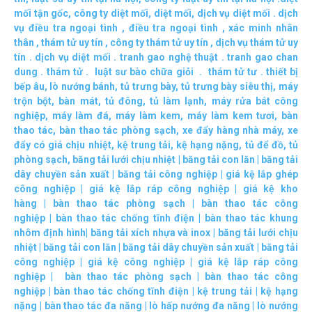
mối tận gốc
,
công ty diệt mối
,
diệt mối
,
dịch vụ diệt mối
.
dịch
vụ điều tra ngoại tình
,
điều tra ngoại tình
,
xác minh nhân
thân
,
thám tử uy tín
,
công ty thám tử uy tín
,
dịch vụ thám tử uy
tín
.
dịch vụ diệt mối
.
tranh gao nghệ thuật
.
tranh gao chan
dung
.
thám tử
.
luật sư bào chữa giỏi
.
thám tử tư
.
thiết bị
bếp âu
,
lò nướng bánh
,
tủ trưng bày
,
tủ trưng bày siêu thị
,
máy
trộn bột
,
bàn mát
,
tủ đông
,
tủ làm lạnh
,
máy rửa bát công
nghiệp
,
máy làm đá
,
máy làm kem
,
máy làm kem tươi
,
bàn
thao tác
,
bàn thao tác phòng sạch
,
xe đẩy hàng nhà máy
,
xe
đẩy có giá chịu nhiệt
,
kệ trung tải
,
kệ hạng nặng
,
tủ để đồ
,
tủ
phòng sạch
,
băng tải lưới chịu nhiệt
|
băng tải con lăn
|
băng tải
dây chuyền sản xuất
|
băng tải công nghiệp
|
giá kệ lắp ghép
công nghiệp
|
giá kệ lắp ráp công nghiệp
|
giá kệ kho
hàng
|
bàn thao tác phòng sạch
|
bàn thao tác công
nghiệp
|
bàn thao tác chống tĩnh điện
|
bàn thao tác khung
nhôm định hình
|
băng tải xích nhựa và inox
|
băng tải lưới chịu
nhiệt
|
băng tải con lăn
|
băng tải dây chuyền sản xuất
|
băng tải
công nghiệp
|
giá kệ công nghiệp
|
giá kệ lắp ráp công
nghiệp
|
bàn thao tác phòng sạch
|
bàn thao tác công
nghiệp
|
bàn thao tác chống tĩnh điện
|
kệ trung tải
|
kệ hạng
nặng
|
bàn thao tác đa năng
|
lò hấp nướng đa năng
|
lò nướng