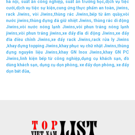
hà nội
,
suất ăn công nghiệp
,
suất ăn trường học
,
dịch vụ tiệc
cưới
,
dịch vụ tiệc sự kiện
,
cung ứng thực phẩm an toàn
,
jiwins
,
rack Jiwins
,
vòi Jiwins
,
thùng rác Jiwins
,
bếp từ âm quầy
,
vòi
nước jiwins
,
thùng đựng đá giữ nhiệt Jiwins
,
thùng rác di động
Jiwins
,
vòi nước nóng lạnh Jiwins
,
vòi phun tráng nóng lạnh
jiwins
,
vòi phun tráng jiwins
,
xe đẩy đĩa di động Jiwins,
xe đẩy
đĩa điều chỉnh Jiwins
,
xe đẩy rack Jiwins
,
rack rửa ly Jiwins
,
khay đựng topping Jiwins
,
khay phục vụ chữ nhật Jiwins
,
thùng
đựng nguyên liệu Jiwins
,
khay GN Inox Jiwins
,
khay GN PC
Jiwins
,
linh kiện bếp từ công nghiệp
,
dụng cụ khách sạn
,
đồ
dùng khách sạn
,
dụng cụ dọn phòng
,
xe đẩy dọn phòng
,
xe đẩy
dọn bát đũa
,