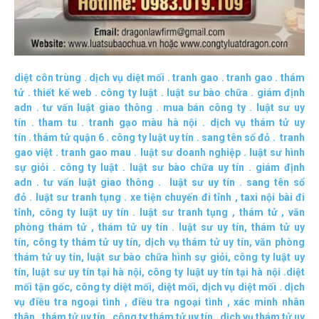
diệt côn trùng
.
dịch vụ diệt mối
.
tranh gao
.
tranh gao
.
thám
tử
.
thiết kế web
.
công ty luật
.
luật sư bào chữa
.
giám định
adn
.
tư vấn luật giao thông
.
mua bán công ty
.
luật sư uy
tín
.
tham tu
.
tranh gạo màu hà nội
.
dịch vụ thám tử uy
tín
.
thám tử quận 6
.
công ty luật uy tín
.
sang tên sổ đỏ
.
tranh
gao việt
.
tranh gao mau
.
luật sư doanh nghiệp
.
luật sư hình
sự giỏi
.
công ty luật
.
luật sư bào chữa uy tín
.
giám định
adn
.
tư vấn luật giao thông
.
luật sư uy tín
.
sang tên sổ
đỏ
.
luật sư tranh tụng
.
xe tiện chuyến đi tỉnh
,
taxi nội bài đi
tỉnh
,
công ty luật uy tín
.
luật sư tranh tụng
,
thám tử
,
văn
phòng thám tử
,
thám tử uy tín .
luật sư uy tín
,
thám tử uy
tín
,
công ty thám tử uy tín
,
dịch vụ thám tử uy tín
,
văn phòng
thám tử uy tín
,
luật sư bào chữa hình sự giỏi
,
công ty luật uy
tín
,
luật sư uy tín tại hà nội
,
công ty luật uy tín tại hà nội
.
diệt
mối tận gốc
,
công ty diệt mối
,
diệt mối
,
dịch vụ diệt mối
.
dịch
vụ điều tra ngoại tình
,
điều tra ngoại tình
,
xác minh nhân
thân
,
thám tử uy tín
,
công ty thám tử uy tín
,
dịch vụ thám tử uy