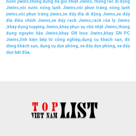
nước jiwins
,
thùng đựng đá giữ nhiệt Jiwins
,
thùng rác di động
Jiwins
,
vòi nước nóng lạnh Jiwins
,
vòi phun tráng nóng lạnh
jiwins
,
vòi phun tráng jiwins
,
xe đẩy đĩa di động Jiwins,
xe đẩy
đĩa điều chỉnh Jiwins
,
xe đẩy rack Jiwins
,
rack rửa ly Jiwins
,
khay đựng topping Jiwins
,
khay phục vụ chữ nhật Jiwins
,
thùng
đựng nguyên liệu Jiwins
,
khay GN Inox Jiwins
,
khay GN PC
Jiwins
,
linh kiện bếp từ công nghiệp
,
dụng cụ khách sạn
,
đồ
dùng khách sạn
,
dụng cụ dọn phòng
,
xe đẩy dọn phòng
,
xe đẩy
dọn bát đũa
,