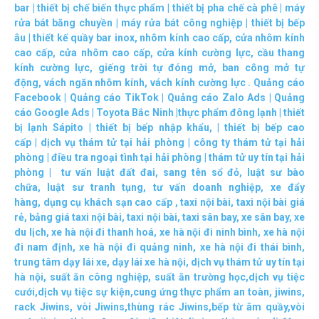
bar
|
thiết bị chế biến thực phẩm
|
thiết bị pha chế cà phê
|
máy
rửa bát băng chuyền
|
máy rửa bát công nghiệp
|
thiết bị bếp
âu
|
thiết kế quầy bar inox
,
nhôm kính cao cấp
,
cửa nhôm kính
cao cấp
,
cửa nhôm cao cấp
,
cửa kính cường lực
,
cầu thang
kính cường lực
,
giếng trời tự đóng mở
,
ban công mở tự
động
,
vách ngăn nhôm kính
,
vách kính cường lực
.
Quảng cáo
Facebook
|
Quảng cáo TikTok
|
Quảng cáo Zalo Ads
|
Quảng
cáo Google Ads
|
Toyota Bắc Ninh |
thực phẩm đông lạnh
|
thiết
bị lạnh Sápito
|
thiết bị bếp nhập khẩu
, |
thiết bị bếp cao
cấp
|
dịch vụ thám tử tại hải phòng
|
công ty thám tử tại hải
phòng
|
điều tra ngoại tình tại hải phòng
|
thám tử uy tín tại hải
phòng
|
tư vấn luật đất đai
,
sang tên sổ đỏ
,
luật sư bào
chữa
,
luật sư tranh tụng
,
tư vấn doanh nghiệp
,
xe đẩy
hàng
,
dụng cụ khách sạn cao cấp
,
taxi nội bài
,
taxi nội bài giá
rẻ
,
bảng giá taxi nội bài
,
taxi nội bài
,
taxi sân bay
,
xe sân bay
,
xe
du lịch
,
xe hà nội đi thanh hoá
,
xe hà nội đi ninh bình
,
xe hà nội
đi nam định
,
xe hà nội đi quảng ninh
,
xe hà nội đi thái bình
,
trung tâm dạy lái xe
,
dạy lái xe hà nội
,
dịch vụ thám tử uy tín tại
hà nội
,
suất ăn công nghiệp
,
suất ăn trường học
,
dịch vụ tiệc
cưới
,
dịch vụ tiệc sự kiện
,
cung ứng thực phẩm an toàn
,
jiwins
,
rack Jiwins
,
vòi Jiwins
,
thùng rác Jiwins
,
bếp từ âm quầy
,
vòi