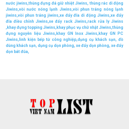
nước jiwins
,
thùng đựng đá giữ nhiệt Jiwins
,
thùng rác di động
Jiwins
,
vòi nước nóng lạnh Jiwins
,
vòi phun tráng nóng lạnh
jiwins
,
vòi phun tráng jiwins
,
xe đẩy đĩa di động Jiwins,
xe đẩy
đĩa điều chỉnh Jiwins
,
xe đẩy rack Jiwins
,
rack rửa ly Jiwins
,
khay đựng topping Jiwins
,
khay phục vụ chữ nhật Jiwins
,
thùng
đựng nguyên liệu Jiwins
,
khay GN Inox Jiwins
,
khay GN PC
Jiwins
,
linh kiện bếp từ công nghiệp
,
dụng cụ khách sạn
,
đồ
dùng khách sạn
,
dụng cụ dọn phòng
,
xe đẩy dọn phòng
,
xe đẩy
dọn bát đũa
,