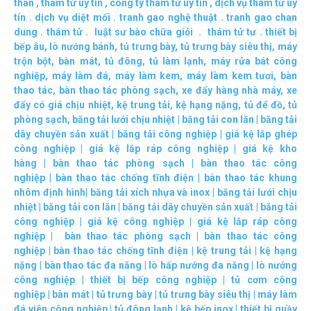
thân
,
thám tử uy tín
,
công ty thám tử uy tín
,
dịch vụ thám tử uy
tín
.
dịch vụ diệt mối
.
tranh gao nghệ thuật
.
tranh gao chan
dung
.
thám tử
.
luật sư bào chữa giỏi
.
thám tử tư
.
thiết bị
bếp âu
,
lò nướng bánh
,
tủ trưng bày
,
tủ trưng bày siêu thị
,
máy
trộn bột
,
bàn mát
,
tủ đông
,
tủ làm lạnh
,
máy rửa bát công
nghiệp
,
máy làm đá
,
máy làm kem
,
máy làm kem tươi
,
bàn
thao tác
,
bàn thao tác phòng sạch
,
xe đẩy hàng nhà máy
,
xe
đẩy có giá chịu nhiệt
,
kệ trung tải
,
kệ hạng nặng
,
tủ để đồ
,
tủ
phòng sạch
,
băng tải lưới chịu nhiệt
|
băng tải con lăn
|
băng tải
dây chuyền sản xuất
|
băng tải công nghiệp
|
giá kệ lắp ghép
công nghiệp
|
giá kệ lắp ráp công nghiệp
|
giá kệ kho
hàng
|
bàn thao tác phòng sạch
|
bàn thao tác công
nghiệp
|
bàn thao tác chống tĩnh điện
|
bàn thao tác khung
nhôm định hình
|
băng tải xích nhựa và inox
|
băng tải lưới chịu
nhiệt
|
băng tải con lăn
|
băng tải dây chuyền sản xuất
|
băng tải
công nghiệp
|
giá kệ công nghiệp
|
giá kệ lắp ráp công
nghiệp
|
bàn thao tác phòng sạch
|
bàn thao tác công
nghiệp
|
bàn thao tác chống tĩnh điện
|
kệ trung tải
|
kệ hạng
nặng
|
bàn thao tác đa năng
|
lò hấp nướng đa năng
|
lò nướng
công nghiệp
|
thiết bị bếp công nghiệp
|
tủ cơm công
nghiệp
|
bàn mát
|
tủ trưng bày
|
tủ trưng bày siêu thị
|
máy làm
đá viên công nghiệp
|
tủ đông lạnh
|
kệ bếp inox
|
thiết bị quầy