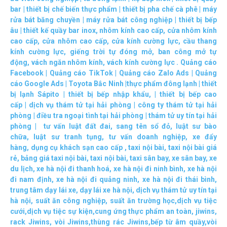
bar
|
thiết bị chế biến thực phẩm
|
thiết bị pha chế cà phê
|
máy
rửa bát băng chuyền
|
máy rửa bát công nghiệp
|
thiết bị bếp
âu
|
thiết kế quầy bar inox
,
nhôm kính cao cấp
,
cửa nhôm kính
cao cấp
,
cửa nhôm cao cấp
,
cửa kính cường lực
,
cầu thang
kính cường lực
,
giếng trời tự đóng mở
,
ban công mở tự
động
,
vách ngăn nhôm kính
,
vách kính cường lực
.
Quảng cáo
Facebook
|
Quảng cáo TikTok
|
Quảng cáo Zalo Ads
|
Quảng
cáo Google Ads
|
Toyota Bắc Ninh |
thực phẩm đông lạnh
|
thiết
bị lạnh Sápito
|
thiết bị bếp nhập khẩu
, |
thiết bị bếp cao
cấp
|
dịch vụ thám tử tại hải phòng
|
công ty thám tử tại hải
phòng
|
điều tra ngoại tình tại hải phòng
|
thám tử uy tín tại hải
phòng
|
tư vấn luật đất đai
,
sang tên sổ đỏ
,
luật sư bào
chữa
,
luật sư tranh tụng
,
tư vấn doanh nghiệp
,
xe đẩy
hàng
,
dụng cụ khách sạn cao cấp
,
taxi nội bài
,
taxi nội bài giá
rẻ
,
bảng giá taxi nội bài
,
taxi nội bài
,
taxi sân bay
,
xe sân bay
,
xe
du lịch
,
xe hà nội đi thanh hoá
,
xe hà nội đi ninh bình
,
xe hà nội
đi nam định
,
xe hà nội đi quảng ninh
,
xe hà nội đi thái bình
,
trung tâm dạy lái xe
,
dạy lái xe hà nội
,
dịch vụ thám tử uy tín tại
hà nội
,
suất ăn công nghiệp
,
suất ăn trường học
,
dịch vụ tiệc
cưới
,
dịch vụ tiệc sự kiện
,
cung ứng thực phẩm an toàn
,
jiwins
,
rack Jiwins
,
vòi Jiwins
,
thùng rác Jiwins
,
bếp từ âm quầy
,
vòi