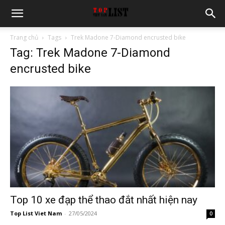
Trang chủ
Tags
Trek Madone 7-Diamond encrusted bike
Tag: Trek Madone 7-Diamond
encrusted bike
Top 10 xe đạp thể thao đắt nhất hiện nay
Top List Viet Nam
-
27/05/2024
0