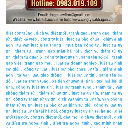
diệt côn trùng
.
dịch vụ diệt mối
.
tranh gao
.
tranh gao
.
thám
tử
.
thiết kế web
.
công ty luật
.
luật sư bào chữa
.
giám định
adn
.
tư vấn luật giao thông
.
mua bán công ty
.
luật sư uy
tín
.
tham tu
.
tranh gạo màu hà nội
.
dịch vụ thám tử uy
tín
.
thám tử quận 6
.
công ty luật uy tín
.
sang tên sổ đỏ
.
tranh
gao việt
.
tranh gao mau
.
luật sư doanh nghiệp
.
luật sư hình
sự giỏi
.
công ty luật
.
luật sư bào chữa uy tín
.
giám định
adn
.
tư vấn luật giao thông
.
luật sư uy tín
.
sang tên sổ
đỏ
.
luật sư tranh tụng
.
xe tiện chuyến đi tỉnh
,
taxi nội bài đi
tỉnh
,
công ty luật uy tín
.
luật sư tranh tụng
,
thám tử
,
văn
phòng thám tử
,
thám tử uy tín .
luật sư uy tín
,
thám tử uy
tín
,
công ty thám tử uy tín
,
dịch vụ thám tử uy tín
,
văn phòng
thám tử uy tín
,
luật sư bào chữa hình sự giỏi
,
công ty luật uy
tín
,
luật sư uy tín tại hà nội
,
công ty luật uy tín tại hà nội
.
diệt
mối tận gốc
,
công ty diệt mối
,
diệt mối
,
dịch vụ diệt mối
.
dịch
vụ điều tra ngoại tình
,
điều tra ngoại tình
,
xác minh nhân