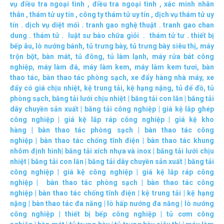
vụ điều tra ngoại tình
,
điều tra ngoại tình
,
xác minh nhân
thân
,
thám tử uy tín
,
công ty thám tử uy tín
,
dịch vụ thám tử uy
tín
.
dịch vụ diệt mối
.
tranh gao nghệ thuật
.
tranh gao chan
dung
.
thám tử
.
luật sư bào chữa giỏi
.
thám tử tư
.
thiết bị
bếp âu
,
lò nướng bánh
,
tủ trưng bày
,
tủ trưng bày siêu thị
,
máy
trộn bột
,
bàn mát
,
tủ đông
,
tủ làm lạnh
,
máy rửa bát công
nghiệp
,
máy làm đá
,
máy làm kem
,
máy làm kem tươi
,
bàn
thao tác
,
bàn thao tác phòng sạch
,
xe đẩy hàng nhà máy
,
xe
đẩy có giá chịu nhiệt
,
kệ trung tải
,
kệ hạng nặng
,
tủ để đồ
,
tủ
phòng sạch
,
băng tải lưới chịu nhiệt
|
băng tải con lăn
|
băng tải
dây chuyền sản xuất
|
băng tải công nghiệp
|
giá kệ lắp ghép
công nghiệp
|
giá kệ lắp ráp công nghiệp
|
giá kệ kho
hàng
|
bàn thao tác phòng sạch
|
bàn thao tác công
nghiệp
|
bàn thao tác chống tĩnh điện
|
bàn thao tác khung
nhôm định hình
|
băng tải xích nhựa và inox
|
băng tải lưới chịu
nhiệt
|
băng tải con lăn
|
băng tải dây chuyền sản xuất
|
băng tải
công nghiệp
|
giá kệ công nghiệp
|
giá kệ lắp ráp công
nghiệp
|
bàn thao tác phòng sạch
|
bàn thao tác công
nghiệp
|
bàn thao tác chống tĩnh điện
|
kệ trung tải
|
kệ hạng
nặng
|
bàn thao tác đa năng
|
lò hấp nướng đa năng
|
lò nướng
công nghiệp
|
thiết bị bếp công nghiệp
|
tủ cơm công