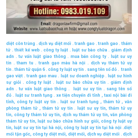
diệt côn trùng
.
dịch vụ diệt mối
.
tranh gao
.
tranh gao
.
thám
tử
.
thiết kế web
.
công ty luật
.
luật sư bào chữa
.
giám định
adn
.
tư vấn luật giao thông
.
mua bán công ty
.
luật sư uy
tín
.
tham tu
.
tranh gạo màu hà nội
.
dịch vụ thám tử uy
tín
.
thám tử quận 6
.
công ty luật uy tín
.
sang tên sổ đỏ
.
tranh
gao việt
.
tranh gao mau
.
luật sư doanh nghiệp
.
luật sư hình
sự giỏi
.
công ty luật
.
luật sư bào chữa uy tín
.
giám định
adn
.
tư vấn luật giao thông
.
luật sư uy tín
.
sang tên sổ
đỏ
.
luật sư tranh tụng
.
xe tiện chuyến đi tỉnh
,
taxi nội bài đi
tỉnh
,
công ty luật uy tín
.
luật sư tranh tụng
,
thám tử
,
văn
phòng thám tử
,
thám tử uy tín .
luật sư uy tín
,
thám tử uy
tín
,
công ty thám tử uy tín
,
dịch vụ thám tử uy tín
,
văn phòng
thám tử uy tín
,
luật sư bào chữa hình sự giỏi
,
công ty luật uy
tín
,
luật sư uy tín tại hà nội
,
công ty luật uy tín tại hà nội
.
diệt
mối tận gốc
,
công ty diệt mối
,
diệt mối
,
dịch vụ diệt mối
.
dịch