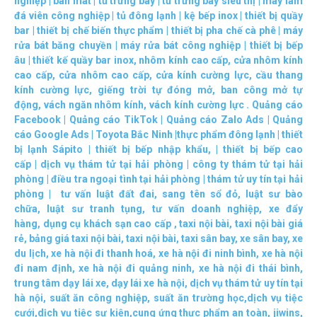
nghiệp
|
bàn mát
|
tủ trưng bày
|
tủ trưng bày siêu thị
|
máy làm
đá viên công nghiệp
|
tủ đông lạnh
|
kệ bếp inox
|
thiết bị quầy
bar
|
thiết bị chế biến thực phẩm
|
thiết bị pha chế cà phê
|
máy
rửa bát băng chuyền
|
máy rửa bát công nghiệp
|
thiết bị bếp
âu
|
thiết kế quầy bar inox
,
nhôm kính cao cấp
,
cửa nhôm kính
cao cấp
,
cửa nhôm cao cấp
,
cửa kính cường lực
,
cầu thang
kính cường lực
,
giếng trời tự đóng mở
,
ban công mở tự
động
,
vách ngăn nhôm kính
,
vách kính cường lực
.
Quảng cáo
Facebook
|
Quảng cáo TikTok
|
Quảng cáo Zalo Ads
|
Quảng
cáo Google Ads
|
Toyota Bắc Ninh |
thực phẩm đông lạnh
|
thiết
bị lạnh Sápito
|
thiết bị bếp nhập khẩu
, |
thiết bị bếp cao
cấp
|
dịch vụ thám tử tại hải phòng
|
công ty thám tử tại hải
phòng
|
điều tra ngoại tình tại hải phòng
|
thám tử uy tín tại hải
phòng
|
tư vấn luật đất đai
,
sang tên sổ đỏ
,
luật sư bào
chữa
,
luật sư tranh tụng
,
tư vấn doanh nghiệp
,
xe đẩy
hàng
,
dụng cụ khách sạn cao cấp
,
taxi nội bài
,
taxi nội bài giá
rẻ
,
bảng giá taxi nội bài
,
taxi nội bài
,
taxi sân bay
,
xe sân bay
,
xe
du lịch
,
xe hà nội đi thanh hoá
,
xe hà nội đi ninh bình
,
xe hà nội
đi nam định
,
xe hà nội đi quảng ninh
,
xe hà nội đi thái bình
,
trung tâm dạy lái xe
,
dạy lái xe hà nội
,
dịch vụ thám tử uy tín tại
hà nội
,
suất ăn công nghiệp
,
suất ăn trường học
,
dịch vụ tiệc
cưới
,
dịch vụ tiệc sự kiện
,
cung ứng thực phẩm an toàn
,
jiwins
,