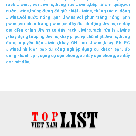
rack Jiwins
,
vòi Jiwins
,
thùng rác Jiwins
,
bếp từ âm quầy
,
vòi
nước jiwins
,
thùng đựng đá giữ nhiệt Jiwins
,
thùng rác di động
Jiwins
,
vòi nước nóng lạnh Jiwins
,
vòi phun tráng nóng lạnh
jiwins
,
vòi phun tráng jiwins
,
xe đẩy đĩa di động Jiwins,
xe đẩy
đĩa điều chỉnh Jiwins
,
xe đẩy rack Jiwins
,
rack rửa ly Jiwins
,
khay đựng topping Jiwins
,
khay phục vụ chữ nhật Jiwins
,
thùng
đựng nguyên liệu Jiwins
,
khay GN Inox Jiwins
,
khay GN PC
Jiwins
,
linh kiện bếp từ công nghiệp
,
dụng cụ khách sạn
,
đồ
dùng khách sạn
,
dụng cụ dọn phòng
,
xe đẩy dọn phòng
,
xe đẩy
dọn bát đũa
,